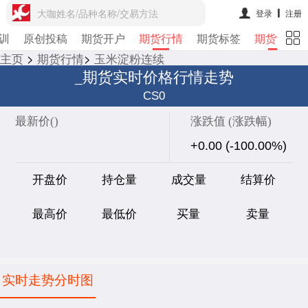
大咖姓名/品种名称/交易方法
登录
注册
训
原创投稿
期货开户
期货行情
期货标签
期货学院
主页
>
期货行情
>
玉米淀粉连续
_期货实时价格行情走势
CS0
最新价(
)
涨跌值 (涨跌幅)
+0.00 (-100.00%)
开盘价
持仓量
成交量
结算价
最高价
最低价
买量
卖量
实时走势分时图