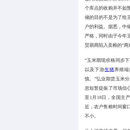
个库点的收购并不如
储的目的不是为了给
户的利益。据悉，中
严格，同时由于今年
贸易商陷入卖粮的“两
“玉米期现价格同步
以及下游
生猪
养殖端
慎。”弘业期货玉米
息短暂提振了市场信
至1月18日，全国
近，农户售粮时间窗
不小。