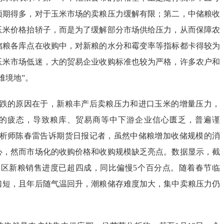
预期得多，对于玉米市场的卖粮压力缓解有限；第二，中储粮收
玉米价格抬轿子，而是为了缓解部分市场供给压力，从而保障农
储粮各库点在收购中，对新粮的水分和霉变率等指标都卡得较为
玉米市场低迷，大的贸易企业收购标准也较为严格，许多农户和
难境地”。
下跌的原因在于，新粮丰产后卖粮压力和进口玉米的增量压力，
的疲态，导致粮库、贸易商等中下游企业信心匮乏，普遍谨
分析师陈春雷告诉期货日报记者，虽然中储粮增加收储规模的消
心，然而市场化的收购价格和收购规模缺乏亮点。数据显示，截
主产区新粮销售进度已超四成，同比偏慢5个百分点。随着春节临
口短，且年后随气温回升，潮粮储存难度加大，集中卖粮压力仍