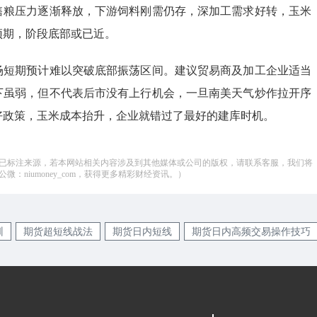
售粮压力逐渐释放，下游饲料刚需仍存，深加工需求好转，玉米
预期，阶段底部或已近。
场短期预计难以突破底部振荡区间。建议贸易商及加工企业适当
下虽弱，但不代表后市没有上行机会，一旦南美天气炒作拉开序
好政策，玉米成本抬升，企业就错过了最好的建库时机。
已标注来源，若本网站相关内容涉及到其他媒体或公司的版权，请联系客服，我们将
：niumoney_com，获得更多精彩财经资讯。）
训
期货超短线战法
期货日内短线
期货日内高频交易操作技巧