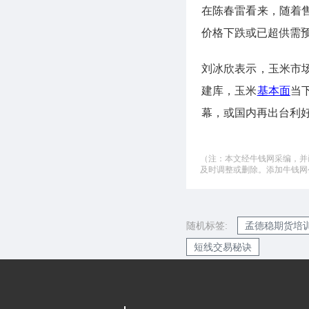
在陈春雷看来，随着
价格下跌或已超供需
刘冰欣表示，玉米市
建库，玉米
基本面
当
幕，或国内再出台利
（注：本文经牛钱网采编，并
及时调整或删除。添加牛钱网公微
随机标签:
孟德稳期货培
短线交易秘诀