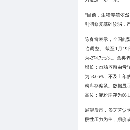
“目前，生猪养殖依
利润修复基础较弱，
陈春雷表示，全国能
临调整。截至1月19
为-274.7元/头
增长；肉鸡养殖由亏转
为53.66%，不及上
粉库存偏紧。数据显示
高位；淀粉库存为66
展望后市，侯芝芳认
段性压力为主，期价