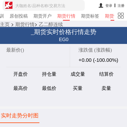
大咖姓名/品种名称/交易方法
登录
注册
训
原创投稿
期货开户
期货行情
期货标签
期货学院
主页
>
期货行情
>
乙二醇连续
_期货实时价格行情走势
EG0
最新价(
)
涨跌值 (涨跌幅)
+0.00 (-100.00%)
开盘价
持仓量
成交量
结算价
最高价
最低价
买量
卖量
实时走势分时图