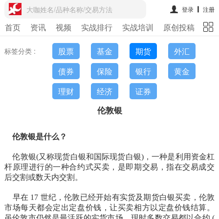
大咖姓名/品种名称/交易方法
登录
注册
首页
资讯
视频
实战排行
实战培训
原创投稿
期
股票
基金
期货
外汇
标签分类 :
债券
保险
银行
黄金
理财
经济
证券
伦敦银
伦敦银是什么？
伦敦银(又称现货白银和国际现货白银)，一种是利用资金杠
杆原理进行的一种合约式买卖，是即期交易，指在交易成交
后交割或数天内交割。
早在 17 世纪，伦敦已经开始有实货及期货白银买卖，伦敦
市场每天都会定出定盘价钱，让买卖相方以定盘价钱结算。
虽伦敦市仍然是最活跃的实货市场，现时多数交易都以合约 (