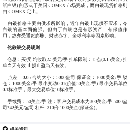
纸白银) 的形式于美国 COMEX 市场完成，而白银现货价格则
由 COMEX 定出。
白银价格主要由供求所影响，近年白银出现供不应求，令
白银的基本面偏强。但由于白银也是有形资产，有保值作
用，故亦受通货膨胀、财政赤字、全球利率等因素影响。
伦敦银交易规则
仓息：买/卖 均收取2.5美元/手 挂单限制：15点(0.15美金) 挂
单当天有效 止损止盈当天有效。
点差：0.05 合约大小：5000盎司 保证金：1000美金/手 锁
仓：1000美金/手 最小变动0.01(价值50美金/手) 最小交易单位
0.1标准手，最大交易单位10标准手。
手续费：50美金/手 注：客户交易成本为300美金/手
5000盎
司*42美元/盎司 杠杆=210倍 1000美金(保证金)。
相关资讯