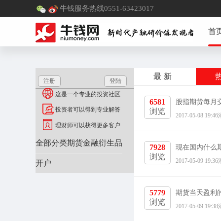
牛钱服务热线0551-63423017
首
最新
注册
登陆
这是一个专业的投资社区
6581
股指期货每月
投资者可以得到专业解答
浏览
2017-05-08 
理财师可以获得更多客户
全部分类
期货
金融衍生品
7928
现在国内什么
浏览
2017-05-09 
开户
5779
期货当天盈利
浏览
2017-05-09 