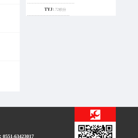
TYJ
1.72积分
51-63423017