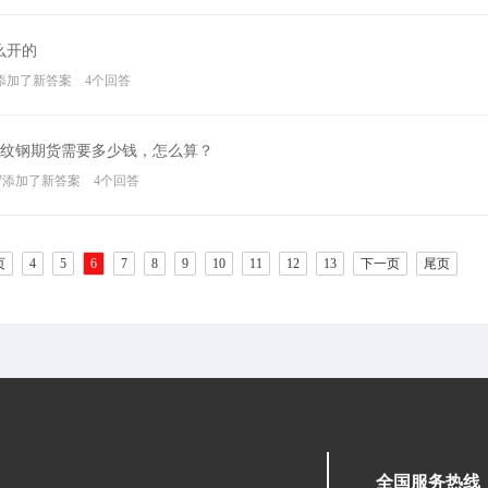
么开的
16:12添加了新答案 4个回答
纹钢期货需要多少钱，怎么算？
 12:57添加了新答案 4个回答
页
4
5
6
7
8
9
10
11
12
13
下一页
尾页
全国服务热线：05