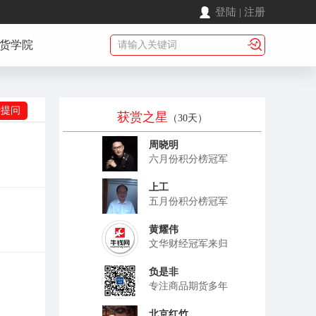
登陆
|
注册
货学院
费提问
获赏之星
（30天）
周晓明
六月份积分榜冠军
上工
五月份积分榜冠军
黄耀伟
文华财经冠军来归
负是非
专注商品期货多年
北京红竹