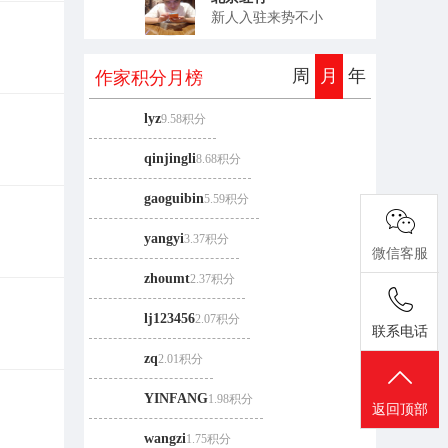
新人入驻来势不小
周
月
年
作家积分
月
榜
lyz
9.58积分
qinjingli
8.68积分
gaoguibin
5.59积分
yangyi
3.37积分
微信客服
zhoumt
2.37积分
lj123456
2.07积分
联系电话
zq
2.01积分
YINFANG
1.98积分
返回顶部
wangzi
1.75积分