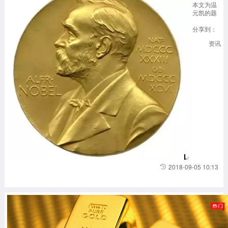
本文为温
元凯的题
为《诺贝
尔奖是怎
分享到：
样炼成
资讯
的》演讲
部分内
容。直到
今天，中
国的全球
竞争力仍
排在世界
20名以
后，中国
最好的大
学排不进
世界前40
名。中国
几乎没有
世界级的
2018-09-05 10:13
实验室、
学派和学
术大师。
中国还非
常缺乏世
界性的超
级跨国公
司，我们