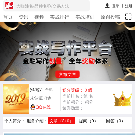
大咖姓名/品种名称/交易方法
登录
注册
首页
资讯
视频
实战排行
实战培训
原创投稿
期
发布文章
yangyi
合肥
积分等级： 0 级
当前排名：第 名
未认证
作家
当前积分： 积分
QQ在线
荣誉勋章：
个人简介：
服务介绍：
文章（210）
提问（0）
回答（0）