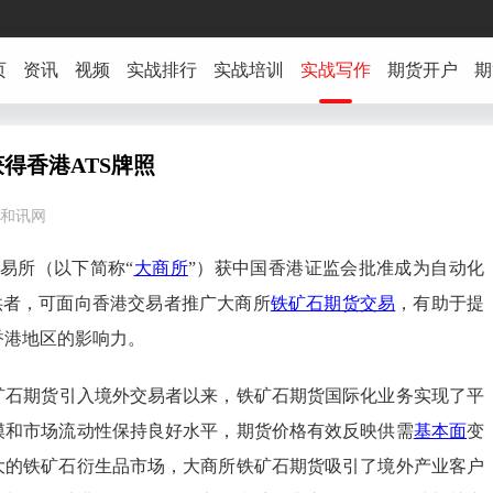
页
资讯
视频
实战排行
实战培训
实战写作
期货开户
期
得香港ATS牌照
:59 和讯网
交易所（以下简称“
大商所
”）获中国香港证监会批准成为自动化
供者，可面向香港交易者推广大商所
铁矿石
期货交易
，有助于提
香港地区的影响力。
铁矿石期货引入境外交易者以来，铁矿石期货国际化业务实现了平
模和市场流动性保持良好水平，期货价格有效反映供需
基本面
变
大的铁矿石衍生品市场，大商所铁矿石期货吸引了境外产业客户