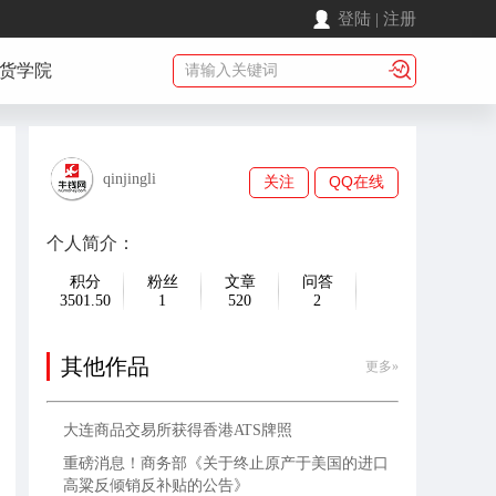
登陆
|
注册
货学院
qinjingli
关注
QQ在线
个人简介：
积分
粉丝
文章
问答
3501.50
1
520
2
其他作品
更多»
大连商品交易所获得香港ATS牌照
重磅消息！商务部《关于终止原产于美国的进口
高粱反倾销反补贴的公告》