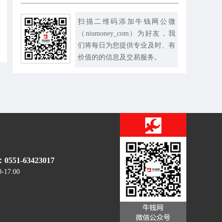
扫描二维码添加牛钱网公微
（niumoney_com）为好友，我
们将每日为您提供专业及时、有
价值的的信息及交易服务。
51-63423017
0-17:00