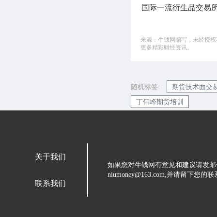
国际一流衍生品交易
来源：牛钱网编写，未经授权不
更多精彩财经资讯。
随机标签:
期货技术面交
丁伟峰期货培训
关于我们
如果您对牛钱网有意见和建议请发邮
niumoney@163.com,并请
联系我们