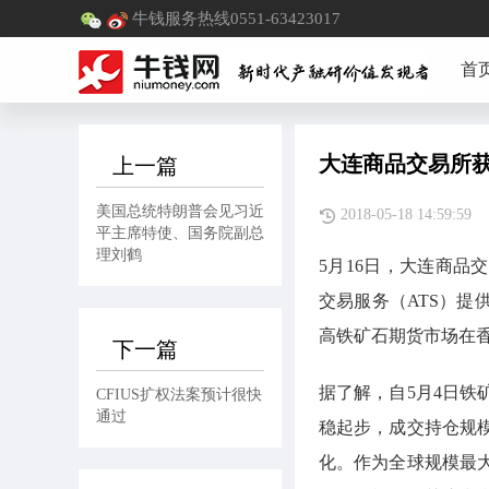
牛钱服务热线0551-63423017
首
大连商品交易所获
上一篇
美国总统特朗普会见习近
2018-05-18 14:59
平主席特使、国务院副总
理刘鹤
5月16日，大连商品
交易服务（ATS）提
高铁矿石期货市场在
下一篇
据了解，自5月4日
CFIUS扩权法案预计很快
通过
稳起步，成交持仓规
化。作为全球规模最