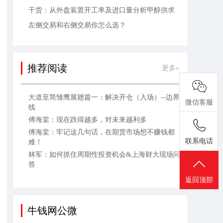
干货：从外盘装置开工率及进口量分析甲醇供求
左侧交易和右侧交易你怎么选？
推荐阅读
更多»
大道至简雏鹰展翅篇一：解决开仓（入场）--边界
微信客服
线
傅海棠：现在跌得越多，对未来越利多
傅海棠：牢记这几句话，在期货市场想不赚钱都
联系电话
难！
林军：如何抓住周期性投资机会&上海财大现场问
答
返回顶部
牛钱网公微