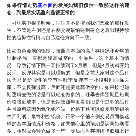
如果行情走势
基本面
的发展如我们预估一致那这样的建
仓，到最后实现盈利是很正常的
。可现实中很多时候，往往并不是按照我们想象的那样发
生，不管是左侧还是右侧交易最怕碰到建仓之后出现持续
性的趋势性行情与自己建仓方向不一致。
比如有色金属的铝锭，按照基本面的高库存情况和今年的
过剩格局一直都是逢高做空的一个品种，这个基本面情
况，导致行情下跌一直持续到了3月底，但是4月初就开始
反弹。反弹其实是可以理解的，但是之前大家对这个品种
认为只是阶段性的季节性旺季反弹有一小段时间面临去
库，不会反弹过高，后面还是要逢高做空的，如果按照短
期逻辑去做的话是可以轻仓做多的，旺季去库预期且短期
价格接近成本，但是长期按照年度看仍旧是个过剩的品种
并且原料端因为氧化铝不缺，价格下跌可以修复电解铝的
生产利润，最终利空铝价。正常一个偏左侧交易员面临这
样的基本面情况和价格，如果他心里的预期是认同短期看
多，相对应会轻仓做多一些，等后面库存持续降低加上行