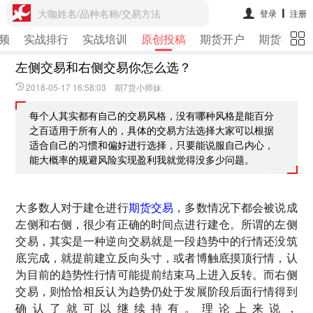
大咖姓名/品种名称/交易方法
登录
注册
频
实战排行
实战培训
原创投稿
期货开户
期货行情
左侧交易和右侧交易你怎么选？
2018-05-17 16:58:03 期7货小师妹
每个人其实都有自己的交易风格，没有哪种风格是能百分
之百适用于所有人的，具体的交易方法选择大家可以根据
适合自己的习惯和偏好进行选择，只要能说服自己内心，
能大概率的规避风险实现盈利我就觉得没多少问题。
大多数人对于建仓进行
期货交易
，多数情况下都会被说成
左侧和右侧，很少有正确的时间点进行建仓。所谓的左侧
交易，其实是一种逆向交易就是一段趋势中的行情还没筑
底完成，就提前建立反向头寸，或者博触底摸顶行情，认
为目前的趋势性行情可能提前结束马上进入反转。而右侧
交易，则恰恰相反认为趋势仍处于发展阶段后面行情得到
确认了就可以继续持有。理论上来说，