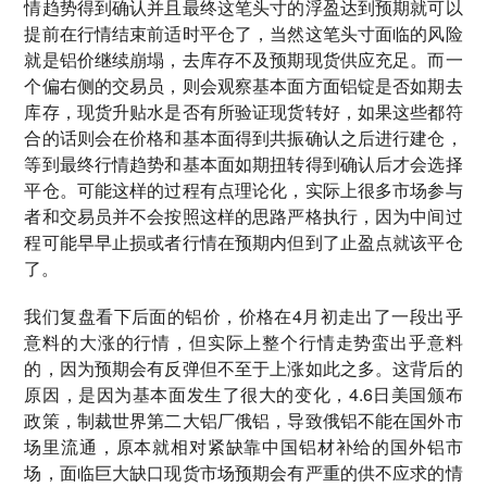
情趋势得到确认并且最终这笔头寸的浮盈达到预期就可以
提前在行情结束前适时平仓了，当然这笔头寸面临的风险
就是铝价继续崩塌，去库存不及预期现货供应充足。而一
个偏右侧的交易员，则会观察基本面方面铝锭是否如期去
库存，现货升贴水是否有所验证现货转好，如果这些都符
合的话则会在价格和基本面得到共振确认之后进行建仓，
等到最终行情趋势和基本面如期扭转得到确认后才会选择
平仓。可能这样的过程有点理论化，实际上很多市场参与
者和交易员并不会按照这样的思路严格执行，因为中间过
程可能早早止损或者行情在预期内但到了止盈点就该平仓
了。
我们复盘看下后面的铝价，价格在4月初走出了一段出乎
意料的大涨的行情，但实际上整个行情走势蛮出乎意料
的，因为预期会有反弹但不至于上涨如此之多。这背后的
原因，是因为基本面发生了很大的变化，4.6日美国颁布
政策，制裁世界第二大铝厂俄铝，导致俄铝不能在国外市
场里流通，原本就相对紧缺靠中国铝材补给的国外铝市
场，面临巨大缺口现货市场预期会有严重的供不应求的情