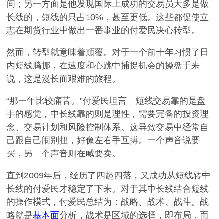
间；另一方面是他发现国际上成功的交易员大多是做
长线的，短线的只占10%，甚至更低。这些都促使立
志在期货行业中做出一番事业的付爱民决心转型。
然而，转型就意味着颠覆。对于一个前十年习惯了日
内短线腾挪，在速度和心跳中捕捉机会的操盘手来
说，这是漫长而艰难的旅程。
“那一年比较痛苦。”付爱民坦言，短线交易靠的是盘
手的感觉，中长线靠的则是理性，需要完备的投资理
念、交易计划和风险控制体系。这导致交易中经常自
己跟自己闹别扭，好像左右手互搏。一个声音说要
买，另一个声音则在喊要卖。
直到2009年后，经历了四起四落，又成功从短线转中
长线的付爱民才稳定了下来。对于其中长线结合短线
的操作模式，付爱民总结为：战略、战术、战斗。战
略就是
基本面
分析，战术是区域的选择，即布局，而