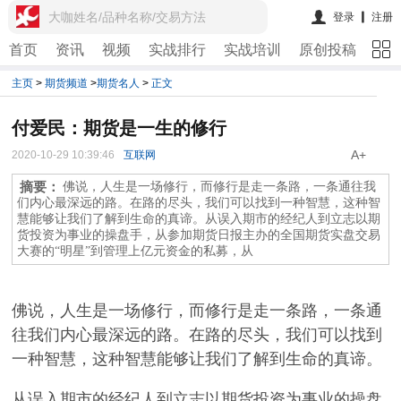
大咖姓名/品种名称/交易方法
登录
注册
首页
资讯
视频
实战排行
实战培训
原创投稿
期
主页
>
期货频道
>
期货名人
>
正文
付爱民：期货是一生的修行
A+
2020-10-29 10:39:46
互联网
摘要：
佛说，人生是一场修行，而修行是走一条路，一条通往我
们内心最深远的路。在路的尽头，我们可以找到一种智慧，这种智
慧能够让我们了解到生命的真谛。从误入期市的经纪人到立志以期
货投资为事业的操盘手，从参加期货日报主办的全国期货实盘交易
大赛的“明星”到管理上亿元资金的私募，从
佛说，人生是一场修行，而修行是走一条路，一条通
往我们内心最深远的路。在路的尽头，我们可以找到
一种智慧，这种智慧能够让我们了解到生命的真谛。
从误入期市的经纪人到立志以期货投资为事业的操盘