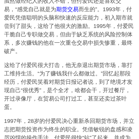
虽然做经纪人的收入不错，但付爱民还是喜欢交
易，“感觉自己就是为
期货交易
而生的”。1993年，付
爱民凭借聪明的头脑和快速的反应能力，初入期市就
尝到了甜头，这给了他很大的激励。1995年，付爱民
干脆自己专职做交易，但由于缺乏系统的风险控制体
系，多次赚钱的他在一次重仓交易中损失惨重，最终
破产。
这给了付爱民很大打击，他无奈退出期货市场，靠打
工维持生活。“为了赚钱我什么都做过。”回忆起那段
经历，付爱民笑着对期货日报记者说，到了绝境才发
现自己“很优秀”，是个全才，啥都会干，开过餐厅，
开过录像厅，在贸易公司打过工，甚至还卖过茶叶
蛋。
1997年，28岁的付爱民决心重新杀回期货市场，并立
志把期货投资作为终生的职业。凭借敏锐的盘感和凌
厉凶悍的操作手法，付爱民很快“站”了起来，并成为