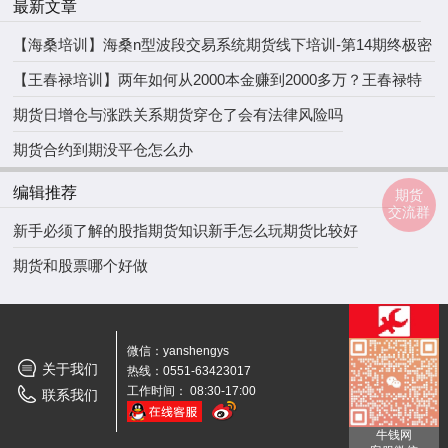
最新文章
【海桑培训】海桑n型波段交易系统期货线下培训-第14期终极密
训营开课！
【王春禄培训】两年如何从2000本金赚到2000多万？王春禄特
训营开课！
期货日增仓与涨跌关系
期货穿仓了会有法律风险吗
期货合约到期没平仓怎么办
编辑推荐
期货
交流群
新手必须了解的股指期货知识
新手怎么玩期货比较好
期货和股票哪个好做
微信：yanshengys
关于我们
热线：0551-63423017
工作时间： 08:30-17:00
联系我们
牛钱网