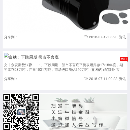
分享到：
2018-07-12 08:20
资讯
白糖：下跌周期 熊市不言底
文丨永安期货张蓉 1、下跌周期，熊市不言底平衡表增库存17/18年度，期
初库存58万吨，产量1031万吨，市场进口预估240万吨（配额内+配额外-古
巴），走私预估180万吨，市场供给1509万吨。消费预估1480万吨，出口预估
10万吨，市场需求1490万吨。市场增库...
分享到：
2018-07-11 09:28
资讯
加载更多