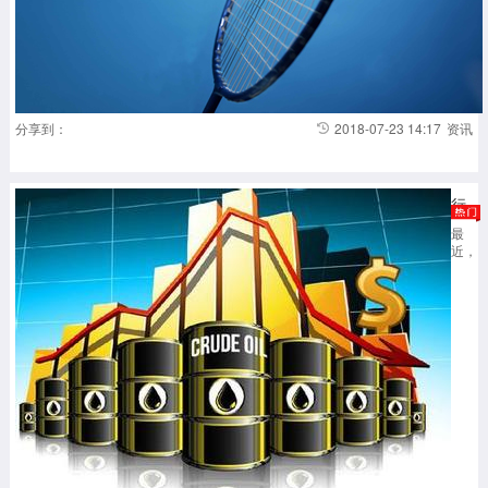
分享到：
2018-07-23 14:17
资讯
行业前景乐观提升天然气期货影响力
最
近，
芝
商
所
与
美
国
液
化
天
然
气
（LN
加