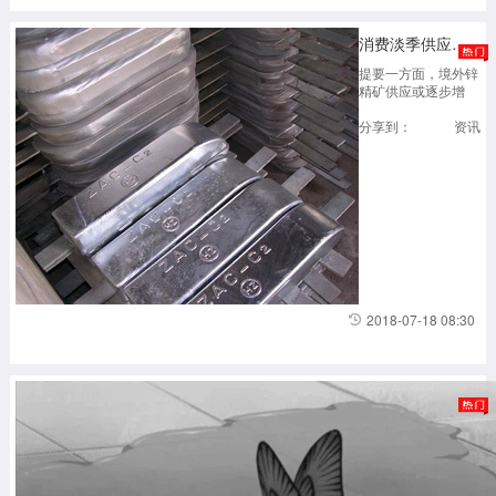
气
期
消费淡季供应增加 沪锌走势偏弱
货
合
提要一方面，境外锌
约，
精矿供应或逐步增
该
加，外盘集中交仓的
合
现象可能再次发生。
分享到：
资讯
约
另一方面，时值下游
将
消费淡季，需求端难
可
以带来提振，预计短
在
期内沪锌将偏弱运
Cheni
行。7月11日，美国
Energ
政府宣布对进口自中
Inc
国的2000亿美元商
位
品加征关税，令有色
于
金属普跌，沪锌一度
美
跌停...
国
2018-07-18 08:30
墨
西
哥
湾
海
岸
的
Sabin
Pass
码