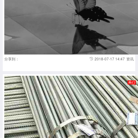
头
进
行
实
物
交
割。
近
年
来，
美
国
分享到：
2018-07-17 14:47
资讯
的
页
岩
革
命
已...