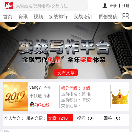
大咖姓名/品种名称/交易方法
登录
注册
首页
资讯
视频
实战排行
实战培训
原创投稿
期
发布文章
yangyi
合肥
积分等级： 0 级
当前排名：第 名
未认证
作家
当前积分： 积分
QQ在线
荣誉勋章：
个人简介：
服务介绍：
文章（210）
提问（0）
回答（0）