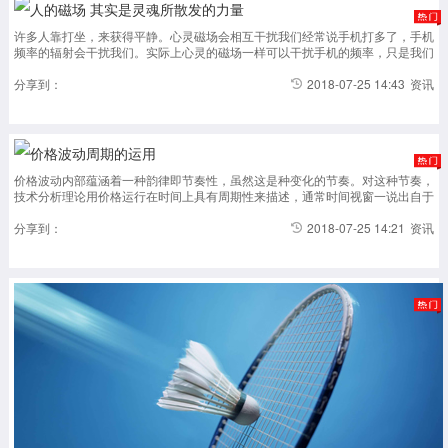
人的磁场 其实是灵魂所散发的力量
许多人靠打坐，来获得平静。心灵磁场会相互干扰我们经常说手机打多了，手机
频率的辐射会干扰我们。实际上心灵的磁场一样可以干扰手机的频率，只是我们
没有觉察到。就像人与人之间坐在一起，如果你说的话，我反抗，或者我说话，
你反抗，敏感的人可以感...
分享到：
2018-07-25 14:43
资讯
价格波动周期的运用
价格波动内部蕴涵着一种韵律即节奏性，虽然这是种变化的节奏。对这种节奏，
技术分析理论用价格运行在时间上具有周期性来描述，通常时间视窗一说出自于
此。市场上任何级别的连续性上涨和下跌的波动或者是盘整，在没有完全运行完
毕前（这种完毕包...
分享到：
2018-07-25 14:21
资讯