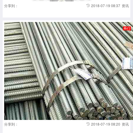
工
分享到：
2018-07-19 08:37
资讯
及
出
口
领
导
者
Cheni
Energ
Inc
达
成
协
议，
由
芝
商
所
开
发
一
个
新
的
液
化
分享到：
2018-07-19 08:20
资讯
天
然