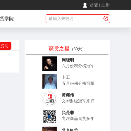
登陆
|
注册
货学院
费提问
获赏之星
（30天）
周晓明
六月份积分榜冠军
上工
五月份积分榜冠军
黄耀伟
文华财经冠军来归
负是非
专注商品期货多年
北京红竹