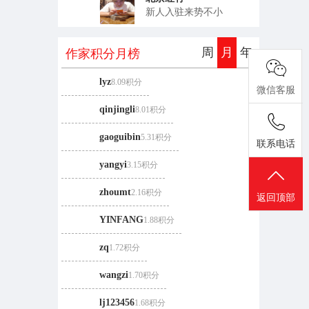
新人入驻来势不小
周
月
年
作家积分
月
榜
lyz
8.09积分
微信客服
qinjingli
8.01积分
gaoguibin
5.31积分
联系电话
yangyi
3.15积分
zhoumt
2.16积分
返回顶部
YINFANG
1.88积分
zq
1.72积分
wangzi
1.70积分
lj123456
1.68积分