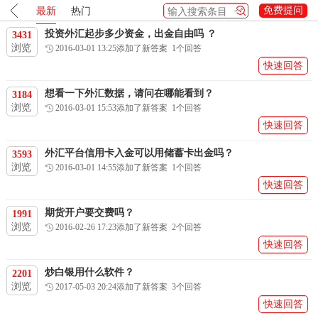
提问与回答
免费提问
最新
热门
投资外汇起步多少资金，出金自由吗 ？
3431
浏览
2016-03-01 13:25添加了新答案 1个回答
热线：0551-63423017
快速回答
关于我们
工作时间： 08:30-17:00
联系我们
想看一下外汇数据，请问在哪能看到？
3184
浏览
2016-03-01 15:53添加了新答案 1个回答
牛钱网
微信公众号
快速回答
外汇平台信用卡入金可以用储蓄卡出金吗？
3593
浏览
2016-03-01 14:55添加了新答案 1个回答
快速回答
期货开户要交费吗？
1991
浏览
2016-02-26 17:23添加了新答案 2个回答
快速回答
炒白银用什么软件？
2201
浏览
2017-05-03 20:24添加了新答案 3个回答
快速回答