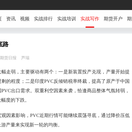
页
资讯
视频
实战排行
实战培训
实战写作
期货开户
期
底路
8:36 期货日报 芦瑞
大幅走弱，主要驱动有两个：一是新装置投产兑现，产量开始提
过剩的程度；二是印度PVC反倾销税率终裁，提高了原产于中国
国PVC出口需求。双重利空因素来袭，恰逢商品整体气氛转弱，
大幅度的下跌。
宏观因素影响，PVC近期行情可能继续震荡寻底，通过降价压低
上游产量来实现新一轮的均衡。