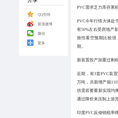
分享
PVC需求乏力库存累
QQ空间
PVC今年行情大体处
新浪微博
有50%左右受房地产
微信
致性看空预期比较强
更多
期。
新装置投产加重过剩
近期，有3套PVC装
万吨，共新增产能11
供需若要重新实现均
通过降价来压制上游
印度PVC反倾销税率