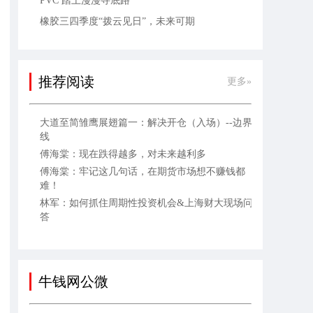
PVC 踏上漫漫寻底路
橡胶三四季度“拨云见日”，未来可期
推荐阅读
更多»
大道至简雏鹰展翅篇一：解决开仓（入场）--边界
线
傅海棠：现在跌得越多，对未来越利多
傅海棠：牢记这几句话，在期货市场想不赚钱都
难！
林军：如何抓住周期性投资机会&上海财大现场问
答
牛钱网公微