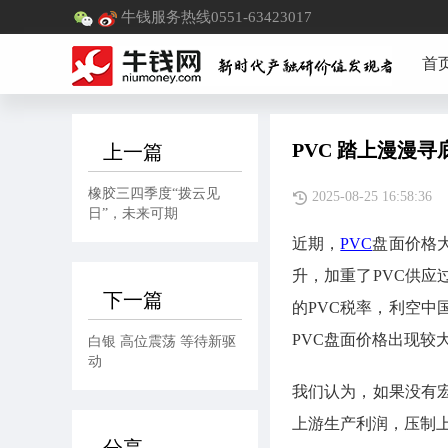
牛钱服务热线0551-63423017
首
PVC 踏上漫漫寻
上一篇
橡胶三四季度“拨云见
2025-08-25 16:5
日”，未来可期
近期，
PVC
盘面价格
升，加重了PVC供应
下一篇
的PVC税率，利空中
PVC盘面价格出现较
白银 高位震荡 等待新驱
动
我们认为，如果没有
上游生产利润，压制