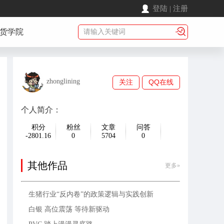
登陆
|
注册
货学院
zhonglining
关注
QQ在线
个人简介：
积分
粉丝
文章
问答
-2801.16
0
5704
0
其他作品
更多»
生猪行业“反内卷”的政策逻辑与实践创新
白银 高位震荡 等待新驱动