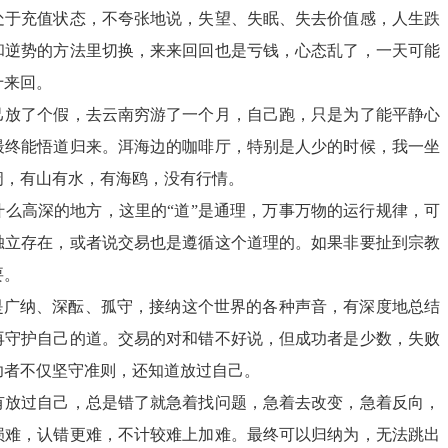
处于充值状态，不夸张地说，失望、失眠、失去价值感，人生跌
和逆势的方法里切换，来来回回也是亏钱，心态乱了，一天可能
十来回。
自己放了个假，去云南穷游了一个月，自己跑，只是为了能平静心
最终能悟道归来。洱海边的咖啡厅，特别是人少的时候，我一坐
阔，有山有水，有海鸥，没有行情。
什么高深的地方，这里的“道”是通理，万事万物的运行规律，可
独立存在，或者说交易也是遵循这个道理的。如果非要扯到宗教
要。
就是广纳、深酝、孤守，接纳这个世界的各种声音，有深度地总结
再守护自己的道。交易的对和错不好说，但成功者是少数，失败
功者不仅坚守准则，还知道放过自己。
有放过自己，总是错了就急着找问题，急着去改变，急着反向，
损难，认错更难，不计较难上加难。最终可以归纳为，无法跳出