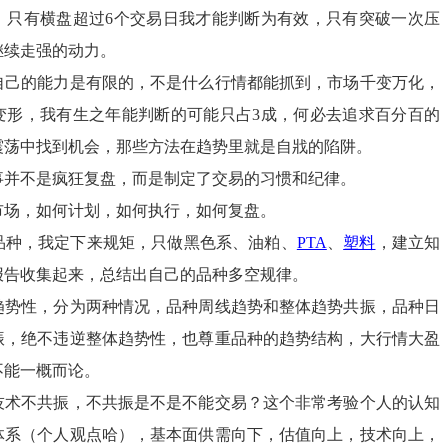
，只有横盘超过6个交易日我才能判断为有效，只有突破一次压
继续走强的动力。
自己的能力是有限的，不是什么行情都能抓到，市场千变万化，
变形，我有生之年能判断的可能只占3成，何必去追求百分百的
震荡中找到机会，那些方法在趋势里就是自戕的陷阱。
事并不是疯狂复盘，而是制定了交易的习惯和纪律。
市场，如何计划，如何执行，如何复盘。
品种，我定下来规矩，只做黑色系、油粕、
PTA
、
塑料
，建立知
报告收集起来，总结出自己的品种多空规律。
趋势性，分为两种情况，品种周线趋势和整体趋势共振，品种日
振，绝不违逆整体趋势性，也尊重品种的趋势结构，大行情大盈
不能一概而论。
技术不共振，不共振是不是不能交易？这个非常考验个人的认知
体系（个人观点哈），基本面供需向下，估值向上，技术向上，