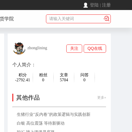
登陆
|
注册
货学院
zhonglining
关注
QQ在线
个人简介：
积分
粉丝
文章
问答
-2792.41
0
5704
0
其他作品
更多»
生猪行业“反内卷”的政策逻辑与实践创新
白银 高位震荡 等待新驱动