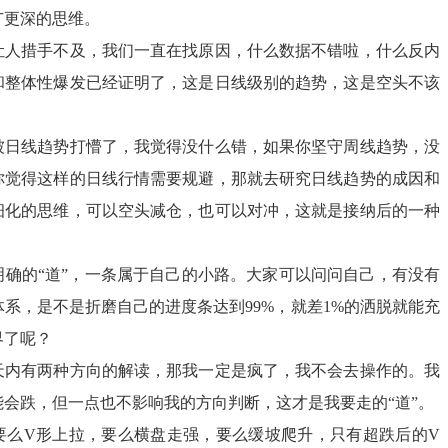
广更深的思维。
让人措手不及，我们一直在找原因，什么数据不错啦，什么反内
和整体性爆发已经证明了，这是日线级别的趋势，这是空头不该
被日线趋势打懵了，我觉得没什么错，如果你坚守周线趋势，没
你觉得这样的日线行情需要规避，那就去研究日线趋势的成因和
细化的思维，可以空头减仓，也可以对冲，这就是接纳后的一种
明确的“道”，一条属于自己的小路。大家可以问问自己，有没有
系，是不是折磨自己的进度条达到99%，就差1%的洒脱就能充
界了呢？
天内有两种方向的解读，那我一定是疯了，我不会去操作的。我
会跌，但一点也不影响我的方向判断，这才是我要走的“道”。
要么V形上拉，要么横盘走强，要么缓坡爬升，只有超跌后的V