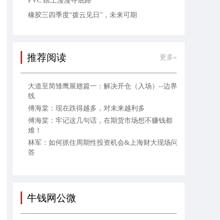
PVC 踏上漫漫寻底路
橡胶三四季度“拨云见日”，未来可期
推荐阅读
更多»
大道至简雏鹰展翅篇一：解决开仓（入场）--边界
线
傅海棠：现在跌得越多，对未来越利多
傅海棠：牢记这几句话，在期货市场想不赚钱都
难！
林军：如何抓住周期性投资机会&上海财大现场问
答
牛钱网公微