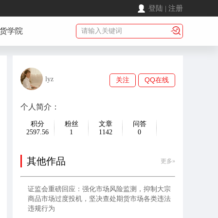
登陆
|
注册
货学院
lyz
关注
QQ在线
个人简介：
积分
粉丝
文章
问答
2597.56
1
1142
0
其他作品
更多»
证监会重磅回应：强化市场风险监测，抑制大宗
商品市场过度投机，坚决查处期货市场各类违法
违规行为