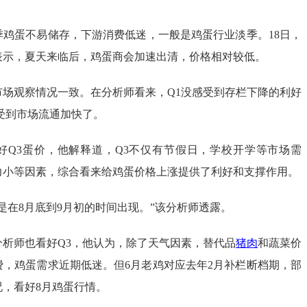
季鸡蛋不易储存，下游消费低迷，一般是鸡蛋行业淡季。18日，
表示，夏天来临后，鸡蛋商会加速出清，价格相对较低。
市场观察情况一致。在分析师看来，Q1没感受到存栏下降的利好
受到市场流通加快了。
好Q3蛋价，他解释道，Q3不仅有节假日，学校开学等市场需
力小等因素，综合看来给鸡蛋价格上涨提供了利好和支撑作用。
是在8月底到9月初的时间出现。”该分析师透露。
分析师也看好Q3，他认为，除了天气因素，替代品
猪肉
和蔬菜价
费，鸡蛋需求近期低迷。但6月老鸡对应去年2月补栏断档期，部
，看好8月鸡蛋行情。