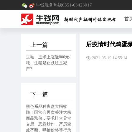
牛钱服务热线0551-63423017
首
后疫情时代鸡蛋频
上一篇
豆粕、玉米上涨近800元/
2021-05-19 14:5
吨，生猪是止跌还是减
产?
下一篇
黑色系品种夜盘大幅收
跌！国常会再次关注大宗
商品涨价，要求排查异常
交易、恶意炒作，严厉查
处垄断、哄抬价格等行为