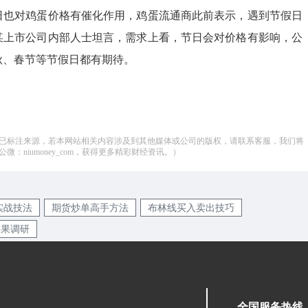
日也对鸡蛋价格有催化作用，鸡蛋流通商此前表示，遇到节假日
某上市公司内部人士坦言，需求上看，节日会对价格有影响，公
秋、春节等节假日都有期待。
已标注来源，若本网站相关内容涉及到其他媒体或公司的版权，请联系客服，我们将
：niumoney_com，获得更多精彩财经资讯。）
实战技法
期货炒单高手方法
布林线买入卖出技巧
苹果调研
全国服务热线：05