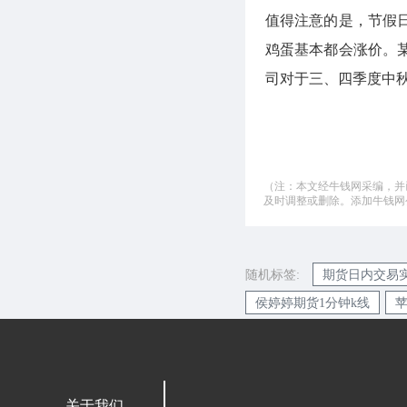
值得注意的是，节假
鸡蛋基本都会涨价。
司对于三、四季度中
（注：本文经牛钱网采编，并
及时调整或删除。添加牛钱网公微
随机标签:
期货日内交易
侯婷婷期货1分钟k线
关于我们