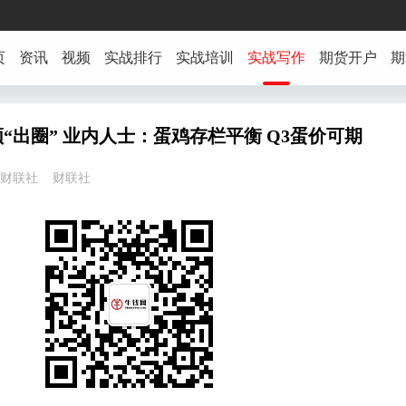
页
资讯
视频
实战排行
实战培训
实战写作
期货开户
期
“出圈” 业内人士：蛋鸡存栏平衡 Q3蛋价可期
5:14 财联社 财联社