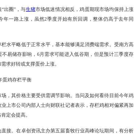
“出圈”，与
生猪
市场低迷情况相反，鸡蛋期现市场均保持上涨
今年一路上涨，虽然2季度开始有所回调，整体仍高于去年同
存栏水平略低于正常水平，基本能够满足消费端需求。受南方高
蛋不易储存影响，6月需求可能进入低谷期，但是预计三季度存
加需求好转或支撑蛋价上涨。
年蛋鸡存栏平衡
市场，其价格主要受供需调节影响。当问及如何看待目前今年鸡
牧业上市公司内部人士向财联社记者表示，存栏鸡相对偏紧再加
格肯定会提高。
为直接。在卓创资讯主办第五届畜牧行业高峰论坛期间，有分析