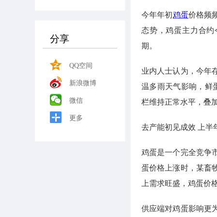
今年年初
鸡蛋
价格频频
态势，鸡蛋主力合约
分享
期。
QQ空间
业内人士认为，今年
新浪微博
温多雨天气影响，鲜
微信
栏维持正常水平，叠
更多
去产能初见成效 上半
鸡蛋是一个完全竞争
蛋价格上涨时，某畜
上需求旺盛，鸡蛋价
供应端对鸡蛋影响更