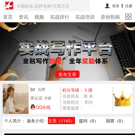
大咖姓名/品种名称/交易方法
登录
注册
首页
资讯
视频
实战排行
实战培训
原创投稿
期
发布文章
lyz
合肥
积分等级： 0 级
当前排名：第 名
未认证
作家
当前积分： 积分
QQ在线
荣誉勋章：
个人简介：
服务介绍：
文章（1143）
提问（0）
回答（0）