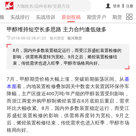
大咖姓名/品种名称/交易方法
登录
注册
频
实战排行
实战培训
原创投稿
期货开户
期货行情
甲醇维持短空长多思路 主力合约逢低做多
2018-08-02 08:41:23 银河期货
银河期货
8月，国内外多数装置稳定运行，而受江苏盛虹装置检修的
影响，供需将再度转为宽松。9月之后，烯烃装置检修结
束，传统需求也进入旺季，甲醇市场格局向好。
7月，甲醇期货价格大幅上涨，突破前期振荡区间。从
基
本面
看，内地装置检修叠加因关中数套大装置因环保停车
降幅，主产区接近400万吨/年产能的甲醇装置受到影响，
而浙江两套外购甲醇制烯烃装置在6月底前后重启，需求
环比大幅收紧。8月，国内外多数装置稳定运行，而受江
苏盛虹装置检修的影响，供需将再度转为宽松。9月之
后，烯烃装置检修结束，传统需求也进入旺季，甲醇市场
格局向好。