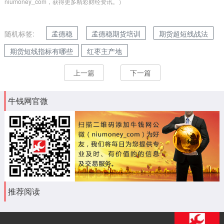
niumoney_com，获得更多精彩财经资讯。）
随机标签:
孟德稳
孟德稳期货培训
期货超短线战法
期货短线指标有哪些
红枣主产地
上一篇
下一篇
牛钱网官微
推荐阅读