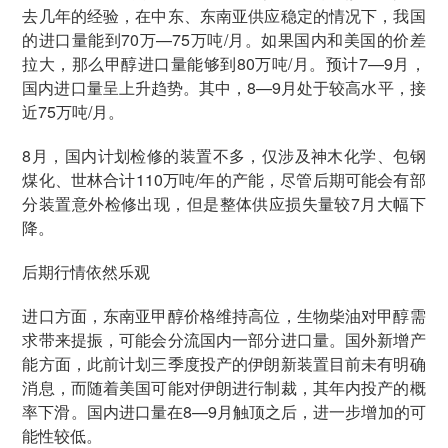
去几年的经验，在中东、东南亚供应稳定的情况下，我国
的进口量能到70万—75万吨/月。如果国内和美国的价差
拉大，那么甲醇进口量能够到80万吨/月。预计7—9月，
国内进口量呈上升趋势。其中，8—9月处于较高水平，接
近75万吨/月。
8月，国内计划检修的装置不多，仅涉及神木化学、包钢
煤化、世林合计110万吨/年的产能，尽管后期可能会有部
分装置意外检修出现，但是整体供应损失量较7月大幅下
降。
后期行情依然乐观
进口方面，东南亚甲醇价格维持高位，生物柴油对甲醇需
求带来提振，可能会分流国内一部分进口量。国外新增产
能方面，此前计划三季度投产的伊朗新装置目前未有明确
消息，而随着美国可能对伊朗进行制裁，其年内投产的概
率下滑。国内进口量在8—9月触顶之后，进一步增加的可
能性较低。