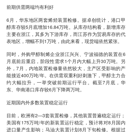
前期供需两端均有利好
6月，华东地区两套烯烃装置检修。据卓创统计，港口甲
醇库存较5月底增加16.84万吨。从库存结构看，新增库存
主要在浙江，其多为下游库存，而江苏作为贸易库存的代
表地区，增幅不到1万吨，由此来看，现货端依然紧张。
同时，外购甲醇制烯企业浙江兴兴、宁波福德的装置在6
月底前后重启，阶段性需求1个月内大幅上升30万吨。另
外，7月，内地装置检修量依然较大，主产区受影响的产
能接近400万吨/年。在供需双重利好刺激下，甲醇主力合
约大幅拉升，一举突破前期运行平台。截至7月底，华
东、华南港口库存较6月下降两万吨。
近期国内外多数装置稳定运行
目前，欧洲有2—3套装置检修，其他装置普遍稳定运行；
美国有175万吨/年的新装置运行稳定，预计将对8月国内
进口量产生影响；马油大装置计划8月下旬检修。根据过