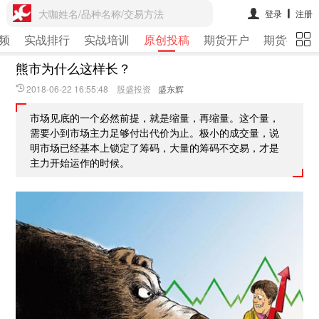
大咖姓名/品种名称/交易方法
登录
注册
频
实战排行
实战培训
原创投稿
期货开户
期货行情
熊市为什么这样长？
2018-06-22 16:55:48 股盛投资
盛东辉
市场见底的一个必然前提，就是缩量，再缩量。这个量，
需要小到市场主力足够付出代价为止。极小的成交量，说
明市场已经基本上锁定了筹码，大量的筹码不交易，才是
主力开始运作的时候。