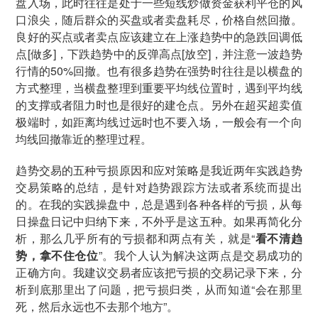
盘入场，此时往往是处于一些短线炒做资金获利平仓的风
口浪尖，随后群众的买盘或者卖盘耗尽，价格自然回撤。
良好的买点或者卖点应该建立在上涨趋势中的急跌回调低
点[做多]，下跌趋势中的反弹高点[放空]，并注意一波趋势
行情的50%回撤。也有很多趋势在强势时往往是以横盘的
方式整理，当横盘整理到重要平均线位置时，遇到平均线
的支撑或者阻力时也是很好的建仓点。另外在超买超卖值
极端时，如距离均线过远时也不要入场，一般会有一个向
均线回撤靠近的整理过程。
趋势交易的五种亏损原因和应对策略是我近两年实践趋势
交易策略的总结，是针对趋势跟踪方法或者系统而提出
的。在我的实践操盘中，总是遇到各种各样的亏损，从每
日操盘日记中归纳下来，不外乎是这五种。如果再简化分
析，那么几乎所有的亏损都和两点有关，就是“
看不清趋
势，拿不住仓位
”。我个人认为解决这两点是交易成功的
正确方向。我建议交易者应该把亏损的交易记录下来，分
析到底那里出了问题，把亏损归类，从而知道“会在那里
死，然后永远也不去那个地方”。