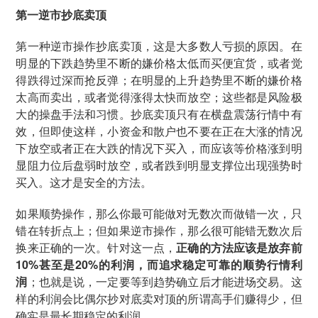
第一逆市抄底卖顶
第一种逆市操作抄底卖顶，这是大多数人亏损的原因。在
明显的下跌趋势里不断的嫌价格太低而买便宜货，或者觉
得跌得过深而抢反弹；在明显的上升趋势里不断的嫌价格
太高而卖出，或者觉得涨得太快而放空；这些都是风险极
大的操盘手法和习惯。抄底卖顶只有在横盘震荡行情中有
效，但即使这样，小资金和散户也不要在正在大涨的情况
下放空或者正在大跌的情况下买入，而应该等价格涨到明
显阻力位后盘弱时放空，或者跌到明显支撑位出现强势时
买入。这才是安全的方法。
如果顺势操作，那么你最可能做对无数次而做错一次，只
错在转折点上；但如果逆市操作，那么很可能错无数次后
换来正确的一次。针对这一点，
正确的方法应该是放弃前
10%甚至是20%的利润，而追求稳定可靠的顺势行情利
润
；也就是说，一定要等到趋势确立后才能进场交易。这
样的利润会比偶尔抄对底卖对顶的所谓高手们赚得少，但
确实是最长期稳定的利润。