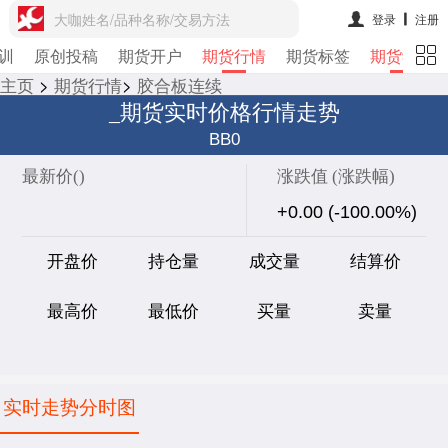
大咖姓名/品种名称/交易方法
登录
注册
训
原创投稿
期货开户
期货行情
期货标签
期货学院
主页
>
期货行情
>
胶合板连续
_期货实时价格行情走势
BB0
最新价(
)
涨跌值 (涨跌幅)
+0.00 (-100.00%)
开盘价
持仓量
成交量
结算价
最高价
最低价
买量
卖量
实时走势分时图