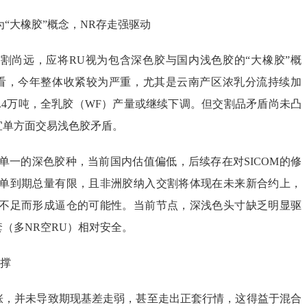
为“大橡胶”概念，NR存走强驱动
交割尚远，应将RU视为包含深色胶与国内浅色胶的“大橡胶”概
看，今年整体收紧较为严重，尤其是云南产区浓乳分流持续加
.4万吨，全乳胶（WF）产量或继续下调。但交割品矛盾尚未凸
宜单方面交易浅色胶矛盾。
单一的深色胶种，当前国内估值偏低，后续存在对SICOM的修
仓单到期总量有限，且非洲胶纳入交割将体现在未来新合约上，
单不足而形成逼仓的可能性。当前节点，深浅色头寸缺乏明显驱
（多NR空RU）相对安全。
支撑
涨，并未导致期现基差走弱，甚至走出正套行情，这得益于混合