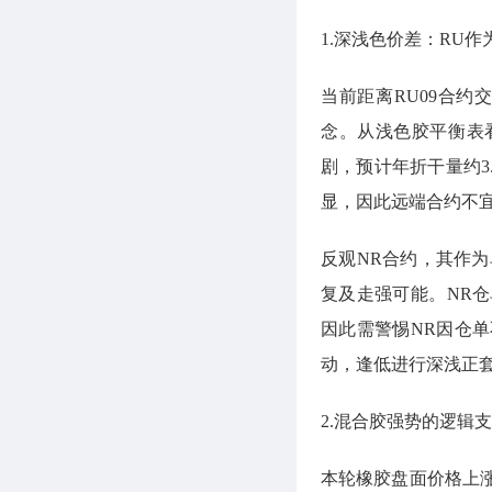
1.深浅色价差：RU作
当前距离RU09合约
念。从浅色胶平衡表
剧，预计年折干量约3
显，因此远端合约不
反观NR合约，其作为
复及走强可能。NR
因此需警惕NR因仓
动，逢低进行深浅正套
2.混合胶强势的逻辑
本轮橡胶盘面价格上