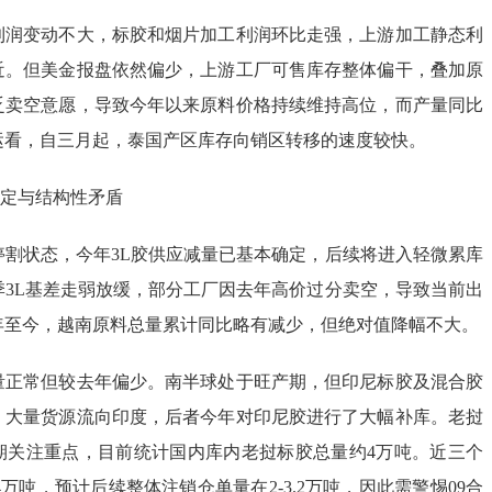
利润变动不大，标胶和烟片加工利润环比走强，上游加工静态利
近。但美金报盘依然偏少，上游工厂可售库存整体偏干，叠加原
乏卖空意愿，导致今年以来原料价格持续维持高位，而产量同比
运看，自三月起，泰国产区库存向销区转移的速度较快。
确定与结构性矛盾
停割状态，今年3L胶供应减量已基本确定，后续将进入轻微累库
季3L基差走弱放缓，部分工厂因去年高价过分卖空，导致当前出
年至今，越南原料总量累计同比略有减少，但绝对值降幅不大。
量正常但较去年偏少。南半球处于旺产期，但印尼标胶及混合胶
，大量货源流向印度，后者今年对印尼胶进行了大幅补库。老挝
期关注重点，目前统计国内库内老挝标胶总量约4万吨。近三个
4万吨，预计后续整体注销仓单量在2-3.2万吨，因此需警惕09合