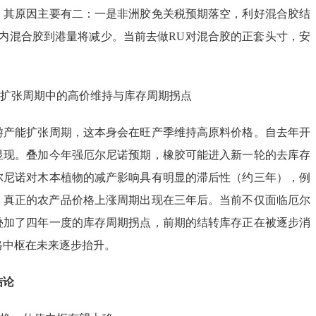
。其原因主要有二：一是非洲胶免关税预期落空，利好混合胶结
国内混合胶到港量将减少。当前去做RU对混合胶的正套头寸，安
能扩张周期中的高价维持与库存周期拐点
游产能扩张周期，这本身会在旺产季维持高原料价格。自去年开
显现。叠加今年强厄尔尼诺预期，橡胶可能进入新一轮的去库存
尔尼诺对木本植物的减产影响具有明显的滞后性（约三年），例
诺，真正的农产品价格上涨周期出现在三年后。当前不仅面临厄尔
叠加了四年一度的库存周期拐点，前期的结转库存正在被逐步消
格中枢在未来逐步抬升。
结论