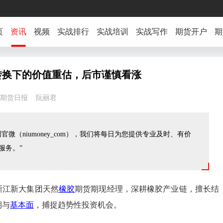
页
资讯
视频
实战排行
实战培训
实战写作
期货开户
期
转换下的价值重估，后市谨慎看涨
4:29 期货日报 阮丽君
官微（niumoney_com），我们将每日为您提供专业及时、有价
服务。”
浙江新大集团天然
橡胶
期货期现经理，深耕橡胶产业链，擅长结
期与
基本面
，捕捉趋势性投资机会。