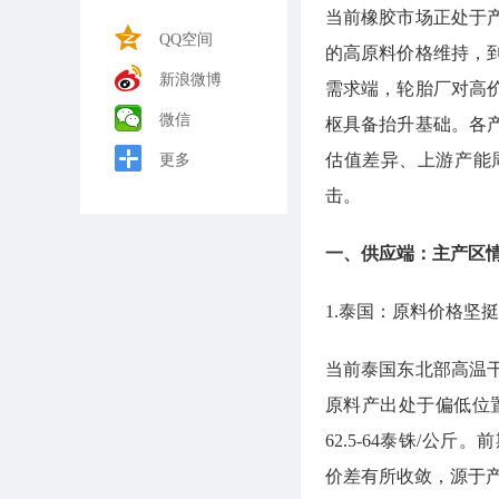
当前橡胶市场正处于
QQ空间
的高原料价格维持，
新浪微博
需求端，轮胎厂对高
微信
枢具备抬升基础。各
估值差异、上游产能
更多
击。
一、供应端：主产区
1.泰国：原料价格坚
当前泰国东北部高温
原料产出处于偏低位
62.5-64泰铢/
价差有所收敛，源于