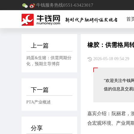
牛钱服务热线0551-63423017
首
橡胶：供需格局
上一篇
鸡蛋&生猪：供需周期分
2026-05-18 09:5
化，预期主导博弈
“欢迎关注牛钱网
下一篇
值的信息及交易
PTA产业概述
嘉宾介绍：阮丽君，
合宏观环境、产业周
分享