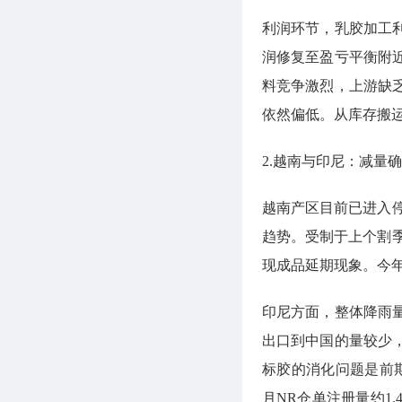
利润环节，乳胶加工
润修复至盈亏平衡附
料竞争激烈，上游缺
依然偏低。从库存搬
2.越南与印尼：减量
越南产区目前已进入
趋势。受制于上个割
现成品延期现象。今
印尼方面，整体降雨
出口到中国的量较少
标胶的消化问题是前
月NR仓单注册量约1.