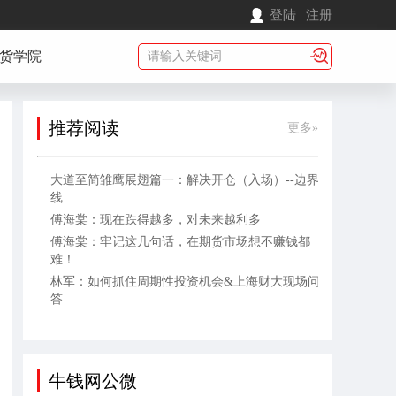
登陆
|
注册
货学院
推荐阅读
更多»
大道至简雏鹰展翅篇一：解决开仓（入场）--边界
线
傅海棠：现在跌得越多，对未来越利多
傅海棠：牢记这几句话，在期货市场想不赚钱都
难！
林军：如何抓住周期性投资机会&上海财大现场问
答
牛钱网公微