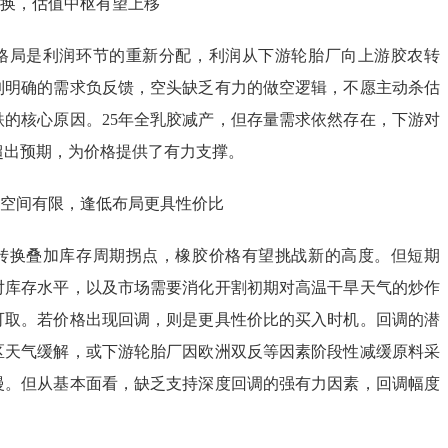
转换，估值中枢有望上移
格局是利润环节的重新分配，利润从下游轮胎厂向上游胶农转
到明确的需求负反馈，空头缺乏有力的做空逻辑，不愿主动杀估
跌的核心原因。25年全乳胶减产，但存量需求依然存在，下游对
超出预期，为价格提供了有力支撑。
调空间有限，逢低布局更具性价比
转换叠加库存周期拐点，橡胶价格有望挑战新的高度。但短期
对库存水平，以及市场需要消化开割初期对高温干旱天气的炒作
可取。若价格出现回调，则是更具性价比的买入时机。回调的潜
区天气缓解，或下游轮胎厂因欧洲双反等因素阶段性减缓原料采
慢。但从基本面看，缺乏支持深度回调的强有力因素，回调幅度