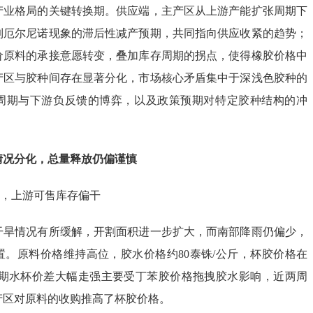
产业格局的关键转换期。供应端，主产区从上游产能扩张周期下
到厄尔尼诺现象的滞后性减产预期，共同指向供应收紧的趋势；
价原料的承接意愿转变，叠加库存周期的拐点，使得橡胶价格中
产区与胶种间存在显著分化，市场核心矛盾集中于深浅色胶种的
周期与下游负反馈的博弈，以及政策预期对特定胶种结构的冲
情况分化，总量释放仍偏谨慎
挺，上游可售库存偏干
干旱情况有所缓解，开割面积进一步扩大，而南部降雨仍偏少，
置。原料价格维持高位，胶水价格约80泰铢/公斤，杯胶价格在
公斤。前期水杯价差大幅走强主要受丁苯胶价格拖拽胶水影响，近两周
产区对原料的收购推高了杯胶价格。