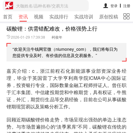
大咖姓名/品种名称/交易方法
登录
注册
首页
资讯
视频
实战排行
实战培训
原创投稿
期
碳酸锂：供需错配难改，价格强势上行
2026-01-29 17:39:38
柯俊年
“欢迎关注牛钱网官微（niumoney_com），我们将每日为
您提供专业及时、有价值的信息及交易服务。”
嘉宾介绍：c，浙江前程石化新能源事业部资深业务经
理，毕业于英国雷丁大学亨利商学院ICMA中心国际证
券，投资银行专业，国际数量金融工程师持证人。曾任职
于汇丰集团、中信建投期货和中粮期货，具有权证，牛熊
证，外汇，期货衍生品等交易经验，目前在公司从事碳酸
锂期现贸易以及策略分析工作。
回顾近期碳酸锂价格走势，市场呈现出强劲的单边上涨态
势。与市场普遍担心的“淡季累库”不同，碳酸锂在传统的