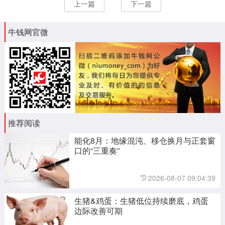
上一篇
下一篇
牛钱网官微
推荐阅读
能化8月：地缘混沌、移仓换月与正套窗
口的“三重奏”
2026-08-07 09:04:39
生猪&鸡蛋：生猪低位持续磨底，鸡蛋
边际改善可期