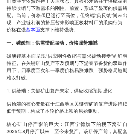
消费淡季依然维持了去库状态。其核心矛盾在于供应端的
持续收缩与下游需求的刚性、前置，形成了显著的供需错
配。当前，价格虽已运行至高位，但终端“负反馈”尚未出
现，产业链利润的挤压暂未影响正极材料厂的采购行为，
价格在强
基本面
支撑下维持强势。
一、碳酸锂：供需错配驱动，价格强势难撼
碳酸锂基本面呈现“供应刚性收缩与需求被动接受”的鲜明
特征。在关键矿山复产不及预期与下游春节备货的双重作
用下，四季度至次年一季度价格易涨难跌，强势格局短期
难以打破。
1. 供给端：关键矿山复产未定，供应收缩预期强化
供给端的核心变量在于江西地区关键锂矿的复产进度持续
低于预期，构成了本轮价格上涨的原始驱动。
核心矿山停产影响巨大：江西宁德旗下的枧下窝矿自
2025年8月停产以来，至今未复产。该矿停产前，其配套