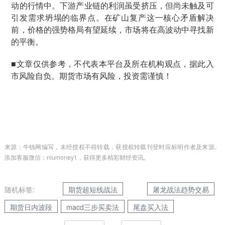
动的行情中。下游产业链的利润虽受挤压，但尚未触及可
引发需求坍塌的临界点。在矿山复产这一核心矛盾解决
前，价格的强势格局有望延续，市场将在高波动中寻找新
的平衡。
■文章仅供参考，不代表本平台及所在机构观点，据此入
市风险自负。期货市场有风险，投资需谨慎！
来源：牛钱网编写，未经授权不得转载，获授权转载刊登时应标明作者及来源。
添加客服微信：niumoney1，获得更多精彩财经资讯。
随机标签:
期货超短线战法
屠龙战法趋势交易
期货日内波段
macd三步买卖法
尾盘买入法