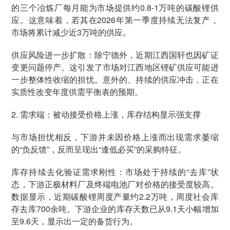
的三个冶炼厂每月能为市场提供约0.8-1万吨的碳酸锂供
应。这意味着，若其在2026年第一季度持续无法复产，
市场将累计减少近3万吨的供应。
供应风险进一步扩散：除宁德外，近期江西国轩也因矿证
变更问题停产。这引发了市场对江西地区锂矿供应可能进
一步整体性收缩的担忧。意外的、持续的供应冲击，正在
实质性改变年度供需平衡表的预期。
2. 需求端：被动接受价格上涨，库存结构显示强支撑
与市场担忧相反，下游并未因价格上涨而出现需求萎缩
的“负反馈”，反而呈现出“逢低必买”的采购特征。
库存持续去化验证需求刚性：市场处于持续的“去库”状
态，下游正极材料厂及终端电池厂对价格的接受度较高。
数据显示，近期碳酸锂周度产量约2.2万吨，周度社会库
存去库700余吨。下游企业的库存天数已从9.1天小幅增加
至9.6天，显示出一定的备货行为。