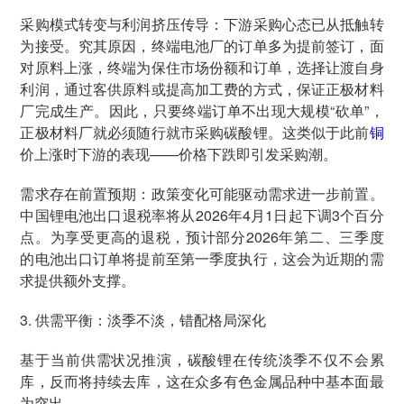
采购模式转变与利润挤压传导：下游采购心态已从抵触转
为接受。究其原因，终端电池厂的订单多为提前签订，面
对原料上涨，终端为保住市场份额和订单，选择让渡自身
利润，通过客供原料或提高加工费的方式，保证正极材料
厂完成生产。因此，只要终端订单不出现大规模“砍单”，
正极材料厂就必须随行就市采购碳酸锂。这类似于此前
铜
价上涨时下游的表现——价格下跌即引发采购潮。
需求存在前置预期：政策变化可能驱动需求进一步前置。
中国锂电池出口退税率将从2026年4月1日起下调3个百分
点。为享受更高的退税，预计部分2026年第二、三季度
的电池出口订单将提前至第一季度执行，这会为近期的需
求提供额外支撑。
3. 供需平衡：淡季不淡，错配格局深化
基于当前供需状况推演，碳酸锂在传统淡季不仅不会累
库，反而将持续去库，这在众多有色金属品种中基本面最
为突出。