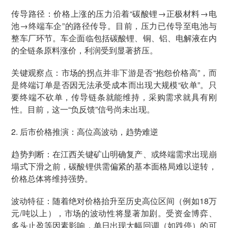
传导路径：价格上涨的压力沿着“碳酸锂→正极材料→电
池→终端车企”的路径传导。目前，压力已传导至电池与
整车厂环节。车企面临包括碳酸锂、铜、铝、电解液在内
的全链条原料涨价，利润受到显著挤压。
关键观察点：市场的拐点并非下游是否“抱怨价格高”，而
是终端订单是否因无法承受成本而出现大规模“砍单”。只
要终端不砍单，传导链条就能维持，采购需求就具有刚
性。目前，这一“负反馈”信号尚未出现。
2. 后市价格推演：高位高波动，趋势难逆
趋势判断：在江西关键矿山明确复产、或终端需求出现崩
塌式下滑之前，碳酸锂供需偏紧的基本面格局难以逆转，
价格总体将维持强势。
波动特征：随着绝对价格抬升至历史高位区间（例如18万
元/吨以上），市场的波动性将显著加剧。受资金博弈、
多头止盈等因素影响，单日出现大幅回调（如跌停）的可