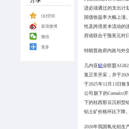
分享
进必须通过的支出计
QQ空间
国债收益率大幅上涨
性及跨境资本流动的
新浪微博
府或联合干预美元对
微信
更多
特朗普政府内政与外
几内亚
铝
业联盟AGB
复正常开采，并于20
于2025年12月13
公司旗下的Camal
下的桂西那豆沉积型
铝土矿价格环比下降
2026年我国氧化铝生