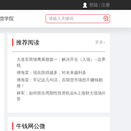
登陆
|
注册
货学院
推荐阅读
更多»
大道至简雏鹰展翅篇一：解决开仓（入场）--边界
线
傅海棠：现在跌得越多，对未来越利多
傅海棠：牢记这几句话，在期货市场想不赚钱都
难！
林军：如何抓住周期性投资机会&上海财大现场问
答
牛钱网公微