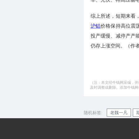
综上所述，短期来看
沪铝
价格保持高位震
投产缓慢、减停产产
仍存上涨空间。（作
（注：本文经牛钱网采编，并
及时调整或删除。添加牛钱网公微
随机标签:
老魏一凡