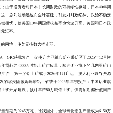
划；由于投资者对日本中长期财政的可持续性存疑，日本40年期
。这一剧烈波动迅速向全球蔓延，引发对财政纪律、政治不确定
连锁担忧，使美国10年期国债收益率也快速升高。美国和日本政
日元汇率。
交的困境，使美元指数大幅走弱。
2A—GIC获批复产，促使几内亚轴心矿业采矿区于2025年12月恢
26年贡献约4000万吨铝土矿供应量；顺达矿业旗下的几内亚矿山
日恢复生产，第一船铝土矿或于2026年1月启运；澳大利亚峡谷资源
co开发的喀麦隆敏姆玛塔铝土矿或于2026年年初投产；中国铝业旗
铝土矿开始建设，预计年产80万吨铝土矿。供需预期偏松使国产
。
产量预期为9245万吨，除我国外，全球氧化铝生产量或为6150万