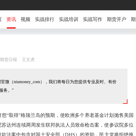
页
资讯
视频
实战排行
实战培训
实战写作
期货开户
期
3:50 期货日报 王文虎
官微（niumoney_com），我们将每日为您提供专业及时、有价
服务。”
府想“取得”格陵兰岛的预期，使欧洲多个养老基金计划抛售美国
尼苏达州连续两周发生联邦执法人员致命枪击案，使参议院多位
拨款法案中包含对国土安全部（DHS）的资助，民主党将拒绝推