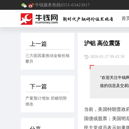
牛钱服务热线0551-63423017
首
沪铝 高位震荡
上一篇
三方面因素推动金银价格
2026-01-27 09:4
攀升
“欢迎关注牛钱网
下一篇
值的信息及交易
产量预计增加 郑糖弱势
难改
当前，美国特朗普政
国债或股票；美国明
民主党成员表示如果