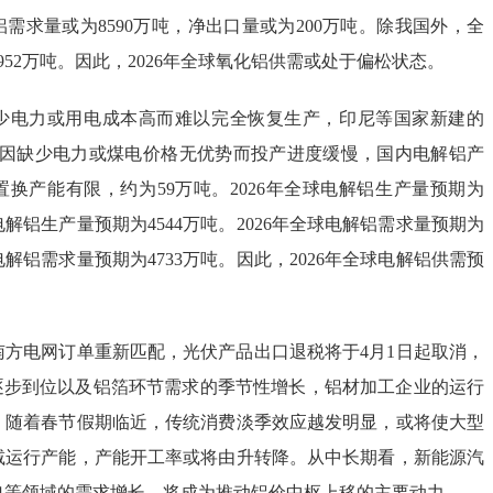
化铝需求量或为8590万吨，净出口量或为200万吨。除我国外，全
952万吨。因此，2026年全球氧化铝供需或处于偏松状态。
少电力或用电成本高而难以完全恢复生产，印尼等国家新建的
能也因缺少电力或煤电价格无优势而投产进度缓慢，国内电解铝产
换产能有限，约为59万吨。2026年全球电解铝生产量预期为
电解铝生产量预期为4544万吨。2026年全球电解铝需求量预期为
电解铝需求量预期为4733万吨。因此，2026年全球电解铝供需预
南方电网订单重新匹配，光伏产品出口退税将于4月1日起取消，
金逐步到位以及铝箔环节需求的季节性增长，铝材加工企业的运行
，随着春节假期临近，传统消费淡季效应越发明显，或将使大型
减运行产能，产能开工率或将由升转降。从中长期看，新能源汽
电等领域的需求增长，将成为推动铝价中枢上移的主要动力。