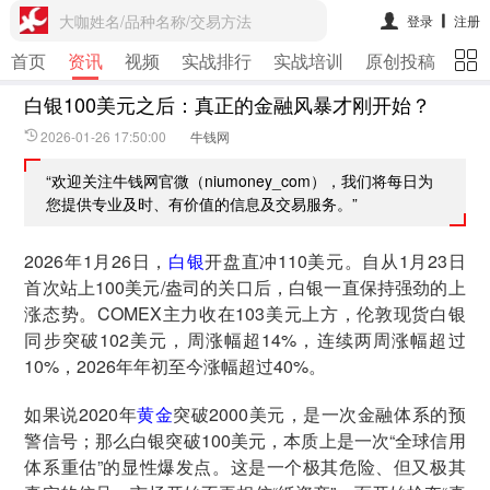
大咖姓名/品种名称/交易方法
登录
注册
首页
资讯
视频
实战排行
实战培训
原创投稿
期
白银100美元之后：真正的金融风暴才刚开始？
2026-01-26 17:50:00
牛钱网
“欢迎关注牛钱网官微（niumoney_com），我们将每日为
您提供专业及时、有价值的信息及交易服务。”
2026年1月26日，
白银
开盘直冲110美元。自从1月23日
首次站上100美元/盎司的关口后，白银一直保持强劲的上
涨态势。COMEX主力收在103美元上方，伦敦现货白银
同步突破102美元，周涨幅超14%，连续两周涨幅超过
10%，2026年年初至今涨幅超过40%。
如果说2020年
黄金
突破2000美元，是一次金融体系的预
警信号；那么白银突破100美元，本质上是一次“全球信用
体系重估”的显性爆发点。这是一个极其危险、但又极其