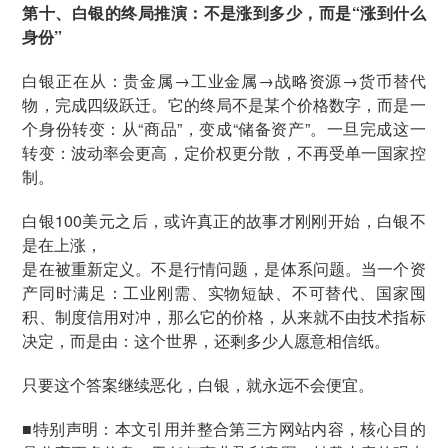
第十、白银的终局推演：不是涨到多少，而是“涨到什么
身份”
白银正在从：贵金属→工业金属→战略资源→货币替代
物，完成四级跃迁。它的终局不是某个价格数字，而是一
个身份转变：从“商品”，变成“储备资产”。一旦完成这一
转变：波动率会更高，定价权更分散，不再受单一国家控
制。
白银100美元之后，或许真正的故事才刚刚开始，白银不
是在上涨，
是在被重新定义。不是行情问题，是体系问题。当一个资
产同时满足：工业刚需、实物短缺、不可替代、国家囤
积、制度信用对冲，那么它的价格，从来就不由技术指标
决定，而是由：这个世界，还剩多少人愿意相信纸。
只要这个答案继续恶化，白银，就永远不会便宜。
■特别声明：本文引用并整合第三方网站内容，核心目的