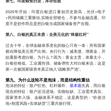
第七、印度鲸鱼扫货，库存告急
2025年开始：印度白银进口量创历史新高，光伏+电子
+民间储藏三重驱动,实物全部锁仓，不参与金融流通。印
度不是炒作而且是把白银当成国家储备资产在囤。
第八、白银的真正本质：去美元化的“终极杠杆”
过去十年，全球金融体系变化的核心只有一条：所有国家
都在降低美元资产比例。央行行为：减美债、增黄金，开
始重新考虑白银。为什么？因为：黄金太贵，体量太小，
白银价格低、工业属性强、储备弹性大对白银来说：这是
第一次被国家级资本真正纳入“战略资产池”。
第九、为什么这轮不是泡沫，而是结构性重估
泡沫的特征：散户狂热、杠杆爆炸、
基本面
失真，而白银
现在的特征：散户还没进场、实物短缺、工业需求真实、
国家资本入场、金融体系不稳定，这是典型的：“价值洼
地+制度风险+实体缺货”三重共振行情。