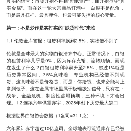
真实的信号：市场开始不再相信“纸资产”，而开始抢夺“真
实金属”。而在这一轮大宗商品狂潮中，白银不是配角，
而是最具杠杆、最具弹性、也最可能失控的核心变量。
第一：不是炒作是实打实的“缺货时代”来临
1.1 伦敦金库警报：租赁利率飙到2.5%，实物借不到了
伦敦是全球最大的实物白银清算中心。正常情况下，白银
的租赁利率几乎是0%，因为库存充裕、流转顺畅。而现
在发生了什么？白银租赁利率飙升至2.5%，超过1%就是
历史异常区间，2.5%意味着：专业机构已经借不到现
货。这意味着不是价格贵，而是：你给钱，也未必能马上
拿到银子。这在金属市场里属于极端级别信号，只有在：
战争、金融危机、制度性崩塌预期，三种环境下才会出
现。1.2 连续六年供需赤字，2025年创下历史最大缺口
根据世界白银协会数据（1盎司≈31.1克）：
六年累计赤字超过10亿盎司。全球地表可流通库存已经被