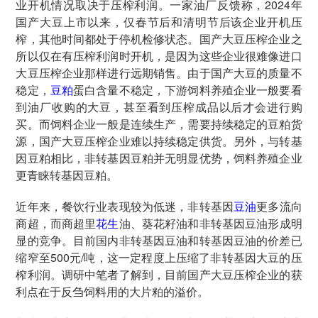
业开机情况取决于压榨利润。一家油厂反馈称，2024年
国产大豆上市以来，仅春节后和清明节后该企业开机压
榨，其他时间都处于停机检修状态。国产大豆压榨企业之
所以仅在有压榨利润时开机，是因为这些企业很难像进口
大豆压榨企业那样进行远期销售。由于国产大豆的质量不
稳定，
豆粕
蛋白含量不稳定，下游饲料养殖企业一般要看
到油厂收购的大豆，甚至看到压榨成品以后才会进行购
买。而饲料企业一般是连续生产，需要持续稳定的豆粕货
源，国产大豆压榨企业难以持续稳定供货。另外，与转基
因豆粕相比，非转基因豆粕并无明显优势，饲料养殖企业
更青睐转基因豆粕。
近年来，餐饮行业表现较为低迷，非转基因
豆油
更多流向
商超，而商超里
花生
油、葵花籽油和非转基因豆油形成明
显的竞争。目前国内非转基因豆油和转基因豆油的价差已
缩窄至500元/吨，这一定程度上压缩了非转基因大豆的压
榨利润。调研中笔者了解到，目前国产大豆压榨企业的获
利点在于反刍饲料用的大片粕的溢价。