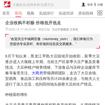
大咖姓名/品种名称/交易方法
登录
注册
首页
资讯
视频
实战排行
实战培训
原创投稿
期
企业收购不积极 价格低开低走
2025-10-17 09:25:48 期货日报
方正中期期货 王亮亮
“欢迎关注牛钱网官微（niumoney_com），我们将每日为
您提供专业及时、有价值的信息及交易服务。”
9月下旬以来，黑龙江早熟大豆陆续开始收割，新季大豆
逐步进入大规模上市期。当前主产区新季大豆产量及质量
情况、大豆种植户销售情绪、下游食品与压榨企业建库节
奏等备受关注。
大商所
带领调研团队，走访了大豆农场、
贸易商、食品加工和压榨等共计20余家企业，与相关人士
进行了深入交流，也到田间地头探察大豆的生产情况。
种植面积增长
大豆总产量主要受播种面积和单产的影响。从调研情况