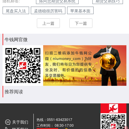
随机标签:
陈向忠期货交易系统
期货交易技巧
尾盘买入法
孟德稳很厉害吗
苹果基本面
上一篇
下一篇
牛钱网官微
推荐阅读
热线：0551-63423017
关于我们
工作时间： 08:30-17:00
期货
交流群