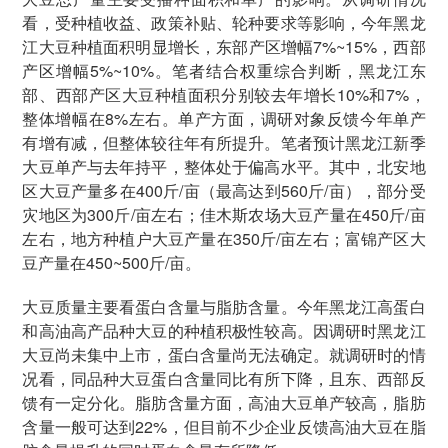
看，受种植收益、政策补贴、轮种要求等影响，今年黑龙
江大豆种植面积明显增长，东部产区增幅7%~15%，西部
产区增幅5%~10%。笔者结合权重综合判断，黑龙江东
部、西部产区大豆种植面积分别较去年增长10%和7%，
整体增幅在8%左右。单产方面，调研对象反馈今年单产
有增有减，但整体较往年有所提升。笔者预计黑龙江新季
大豆单产与去年持平，整体处于偏高水平。其中，北安地
区大豆产量多在400斤/亩（最高达到560斤/亩），部分受
灾地区为300斤/亩左右；佳木斯农场大豆产量在450斤/亩
左右，地方种植户大豆产量在350斤/亩左右；富锦产区大
豆产量在450~500斤/亩。
大豆质量主要看蛋白含量与脂肪含量。今年黑龙江高蛋白
和高油高产品种大豆的种植积极性较高。因调研时黑龙江
大豆尚未集中上市，蛋白含量尚无法确定。就调研时的情
况看，同品种大豆蛋白含量同比有所下降，且东、西部反
馈有一定分化。脂肪含量方面，高油大豆单产较高，脂肪
含量一般可达到22%，但目前不少企业反馈高油大豆在脂