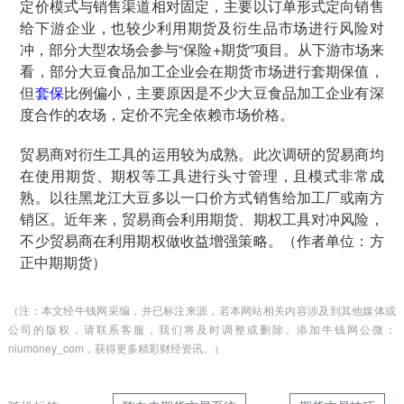
定价模式与销售渠道相对固定，主要以订单形式定向销售
给下游企业，也较少利用期货及衍生品市场进行风险对
冲，部分大型农场会参与“保险+期货”项目。从下游市场来
看，部分大豆食品加工企业会在期货市场进行套期保值，
但
套保
比例偏小，主要原因是不少大豆食品加工企业有深
度合作的农场，定价不完全依赖市场价格。
贸易商对衍生工具的运用较为成熟。此次调研的贸易商均
在使用期货、期权等工具进行头寸管理，且模式非常成
熟。以往黑龙江大豆多以一口价方式销售给加工厂或南方
销区。近年来，贸易商会利用期货、期权工具对冲风险，
不少贸易商在利用期权做收益增强策略。（作者单位：方
正中期期货）
（注：本文经牛钱网采编，并已标注来源，若本网站相关内容涉及到其他媒体或
公司的版权，请联系客服，我们将及时调整或删除。添加牛钱网公微：
niumoney_com，获得更多精彩财经资讯。）