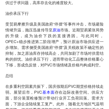
供过于求问题，高库存去化的难度较大。
油价承压下行
受贸易摩擦升级及美国政府“停摆”等事件冲击，市场避险
情绪升温，抛压迅速传导至
原油
市场。近期贸易紧张局势
的升级，成为油价下跌的直接诱因。与此同时，
OPEC+稳步推进第二阶段增产，预计原油市场供应进一
步增加。需求侧受美国政府“停摆”及关税政策不确定性的
抑制，加之原油库存持续高企，共同加剧了市场对供需结
构的担忧。油价承压下行，进而带动化工品整体价格重心
下移，形成负反馈，对PVC市场情绪及价格均构成利空。
总结
在多重利空因素共振下，国庆假期后PVC期货价格持续走
弱。展望后市，PVC
基本面
存在边际改善空间。供应方
面，部分装置检修预计带动行业开工负荷回落。需求方
面，下游企业陆续复工复产。此外，随着北方地区气温明