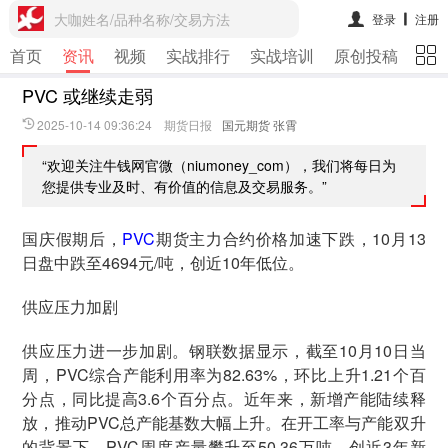
大咖姓名/品种名称/交易方法
登录
注册
首页
资讯
视频
实战排行
实战培训
原创投稿
期
PVC 或继续走弱
2025-10-14 09:36:24 期货日报
国元期货 张霄
“欢迎关注牛钱网官微（niumoney_com），我们将每日为
您提供专业及时、有价值的信息及交易服务。”
国庆假期后，
PVC
期货主力合约价格加速下跌，10月13
日盘中跌至4694元/吨，创近10年低位。
供应压力加剧
供应压力进一步加剧。钢联数据显示，截至10月10日当
周，PVC综合产能利用率为82.63%，环比上升1.21个百
分点，同比提高3.6个百分点。近年来，新增产能陆续释
放，推动PVC总产能基数大幅上升。在开工率与产能双升
的背景下，PVC周度产量攀升至50.36万吨，创近3年新