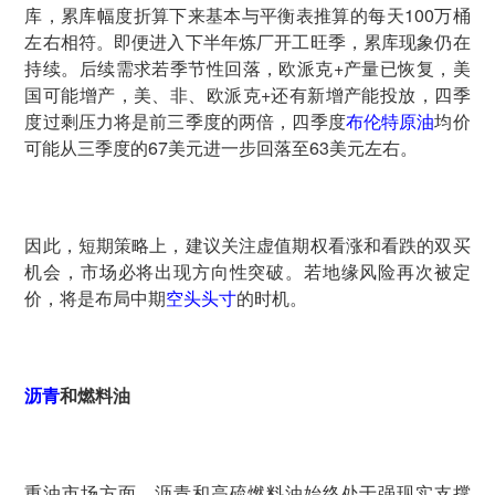
库，累库幅度折算下来基本与平衡表推算的每天100万桶
左右相符。即便进入下半年炼厂开工旺季，累库现象仍在
持续。后续需求若季节性回落，欧派克+产量已恢复，美
国可能增产，美、非、欧派克+还有新增产能投放，四季
度过剩压力将是前三季度的两倍，四季度
布伦特原油
均价
可能从三季度的67美元进一步回落至63美元左右。
因此，短期策略上，建议关注虚值期权看涨和看跌的双买
机会，市场必将出现方向性突破。若地缘风险再次被定
价，将是布局中期
空头头寸
的时机。
沥青
和燃料油
重油市场方面，沥青和高硫燃料油始终处于强现实支撑