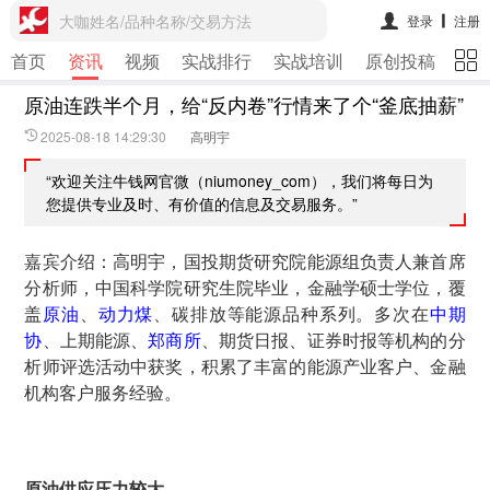
大咖姓名/品种名称/交易方法
登录
注册
首页
资讯
视频
实战排行
实战培训
原创投稿
期
原油连跌半个月，给“反内卷”行情来了个“釜底抽薪”
2025-08-18 14:29:30
高明宇
“欢迎关注牛钱网官微（niumoney_com），我们将每日为
您提供专业及时、有价值的信息及交易服务。”
嘉宾介绍：高明宇，国投期货研究院能源组负责人兼首席
分析师，中国科学院研究生院毕业，金融学硕士学位，覆
盖
原油
、
动力煤
、碳排放等能源品种系列。多次在
中期
协
、上期能源、
郑商所
、期货日报、证券时报等机构的分
析师评选活动中获奖，积累了丰富的能源产业客户、金融
机构客户服务经验。
原油供应压力较大