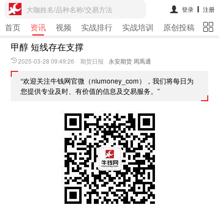
大咖姓名/品种名称/交易方法
登录
注册
首页
资讯
视频
实战排行
实战培训
原创投稿
期
甲醇 短线存在支撑
2025-03-28 09:49:26 期货日报
永安期货 周禹通
“欢迎关注牛钱网官微（niumoney_com），我们将每日为
您提供专业及时、有价值的信息及交易服务。”