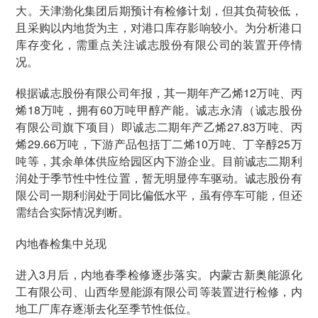
大。天津渤化集团后期预计有检修计划，但其负荷较低，
且采购以内地货为主，对港口库存影响较小。为分析港口
库存变化，需重点关注诚志股份有限公司的装置开停情
况。
根据诚志股份有限公司年报，其一期年产乙烯12万吨、丙
烯18万吨，拥有60万吨甲醇产能。诚志永清（诚志股份
有限公司旗下项目）即诚志二期年产乙烯27.83万吨、丙
烯29.66万吨，下游产品包括丁二烯10万吨、丁辛醇25万
吨等，其余单体供应给园区内下游企业。目前诚志二期利
润处于季节性中性位置，暂无明显停车驱动。诚志股份有
限公司一期利润处于同比偏低水平，虽有停车可能，但还
需结合实际情况判断。
内地春检集中兑现
进入3月后，内地春季检修逐步落实。内蒙古新奥能源化
工有限公司、山西华昱能源有限公司等装置进行检修，内
地工厂库存逐渐去化至季节性低位。