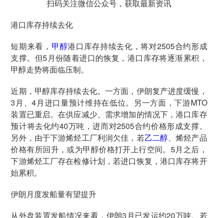
扫码关注微信公众号，获取最新资讯
港口库存持续去化
短期来看，
甲醇
港口库存持续去化，将对2505合约形成
支撑。但5月份随着进口的恢复，港口库存将逐渐累积，
甲醇走势将面临压制。
近期，甲醇库存持续去化。一方面，伊朗复产进度缓慢，
3月、4月进口量预计维持在低位。另一方面，下游MTO
装置已重启。在供应减少、需求增加的情况下，港口库存
预计将去化约40万吨，进而对2505合约价格形成支撑。
另外，由于下游烯烃工厂利润欠佳，若
乙二醇
、烯烃产品
价格有所回升，或为甲醇价格打开上行空间。5月之后，
下游烯烃工厂存在检修计划，若进口恢复，港口库存将开
始累积。
伊朗月度发船量有望提升
从外盘装置发船情况来看，伊朗3月已发运约20万吨。若