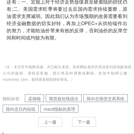
还有：一、宏观上对于经济走势放缓甚至硬着陆的担忧仍
有;二、美国需求旺季将要过去且国内需求持续萎靡，原
油需求支撑减弱。因此我们认为市场预期的改善需要看到
经济金融数据的切实好转，再加上OPEC+从供给端作出
的努力，才能给油价带来有效的反弹，否则油价的反弹空
间和时间或均较为有限。
（注：本文经牛钱网采编，并已标注来源，若本网站相关内容涉及到其他媒体或
公司的版权，请联系客服，我们将及时调整或删除。添加牛钱网公微：
niumoney_com，获得更多精彩财经资讯。）
随机标签:
孟德稳
期货超短线战法
陈向忠期货交易系统
陈向忠日内短线
macd指标的原理
上一篇
下一篇