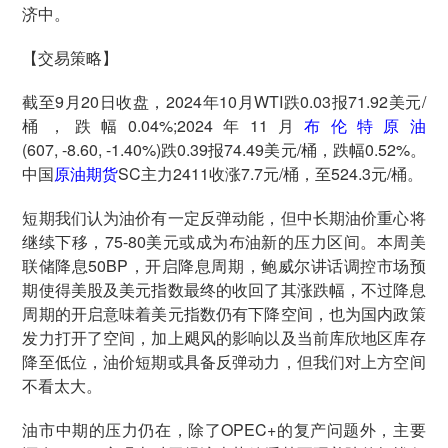
济中。
【交易策略】
截至9月20日收盘，2024年10月WTI跌0.03报71.92美元/
桶，跌幅0.04%;2024年11月
布伦特原油
(607, -8.60, -1.40%)跌0.39报74.49美元/桶，跌幅0.52%。
中国
原油期货
SC主力2411收涨7.7元/桶，至524.3元/桶。
短期我们认为油价有一定反弹动能，但中长期油价重心将
继续下移，75-80美元或成为布油新的压力区间。本周美
联储降息50BP，开启降息周期，鲍威尔讲话调控市场预
期使得美股及美元指数最终的收回了其涨跌幅，不过降息
周期的开启意味着美元指数仍有下降空间，也为国内政策
发力打开了空间，加上飓风的影响以及当前库欣地区库存
降至低位，油价短期或具备反弹动力，但我们对上方空间
不看太大。
油市中期的压力仍在，除了OPEC+的复产问题外，主要