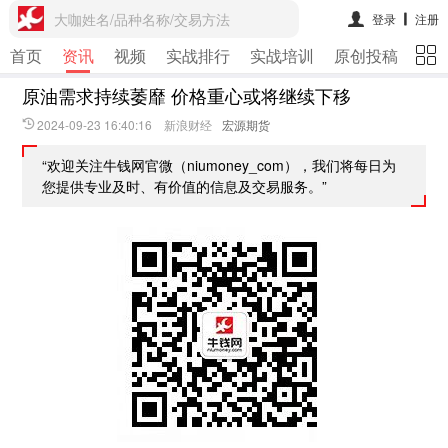
大咖姓名/品种名称/交易方法
登录
注册
首页
资讯
视频
实战排行
实战培训
原创投稿
期
原油需求持续萎靡 价格重心或将继续下移
2024-09-23 16:40:16 新浪财经
宏源期货
“欢迎关注牛钱网官微（niumoney_com），我们将每日为
您提供专业及时、有价值的信息及交易服务。”