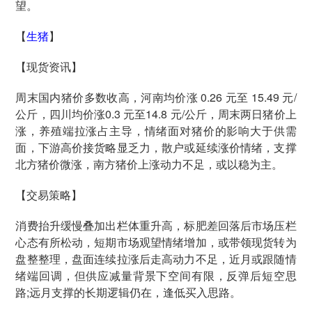
望。
【
生猪
】
【现货资讯】
周末国内猪价多数收高，河南均价涨 0.26 元至 15.49 元/
公斤，四川均价涨0.3 元至14.8 元/公斤，周末两日猪价上
涨，养殖端拉涨占主导，情绪面对猪价的影响大于供需
面，下游高价接货略显乏力，散户或延续涨价情绪，支撑
北方猪价微涨，南方猪价上涨动力不足，或以稳为主。
【交易策略】
消费抬升缓慢叠加出栏体重升高，标肥差回落后市场压栏
心态有所松动，短期市场观望情绪增加，或带领现货转为
盘整整理，盘面连续拉涨后走高动力不足，近月或跟随情
绪端回调，但供应减量背景下空间有限，反弹后短空思
路;远月支撑的长期逻辑仍在，逢低买入思路。