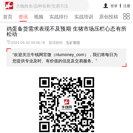
大咖姓名/品种名称/交易方法
登录
注册
首页
资讯
视频
实战排行
实战培训
原创投稿
期
鸡蛋备货需求表现不及预期 生猪市场压栏心态有所
松动
2024-04-02 09:46:18 新浪财经
五矿期货
“欢迎关注牛钱网官微（niumoney_com），我们将每日为
您提供专业及时、有价值的信息及交易服务。”