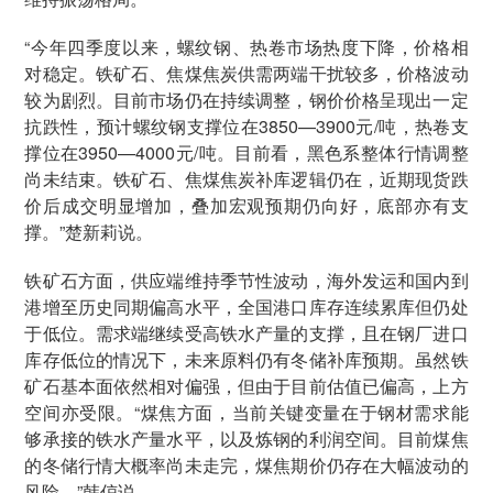
“今年四季度以来，螺纹钢、热卷市场热度下降，价格相
对稳定。铁矿石、焦煤焦炭供需两端干扰较多，价格波动
较为剧烈。目前市场仍在持续调整，钢价价格呈现出一定
抗跌性，预计螺纹钢支撑位在3850—3900元/吨，热卷支
撑位在3950—4000元/吨。目前看，黑色系整体行情调整
尚未结束。铁矿石、焦煤焦炭补库逻辑仍在，近期现货跌
价后成交明显增加，叠加宏观预期仍向好，底部亦有支
撑。”楚新莉说。
铁矿石方面，供应端维持季节性波动，海外发运和国内到
港增至历史同期偏高水平，全国港口库存连续累库但仍处
于低位。需求端继续受高铁水产量的支撑，且在钢厂进口
库存低位的情况下，未来原料仍有冬储补库预期。虽然铁
矿石基本面依然相对偏强，但由于目前估值已偏高，上方
空间亦受限。“煤焦方面，当前关键变量在于钢材需求能
够承接的铁水产量水平，以及炼钢的利润空间。目前煤焦
的冬储行情大概率尚未走完，煤焦期价仍存在大幅波动的
风险。”韩倞说。