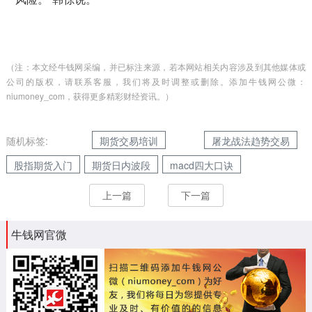
（注：本文经牛钱网采编，并已标注来源，若本网站相关内容涉及到其他媒体或
公司的版权，请联系客服，我们将及时调整或删除。添加牛钱网公微：
niumoney_com，获得更多精彩财经资讯。）
随机标签:
期货交易培训
屠龙战法趋势交易
股指期货入门
期货日内波段
macd四大口诀
上一篇
下一篇
牛钱网官微