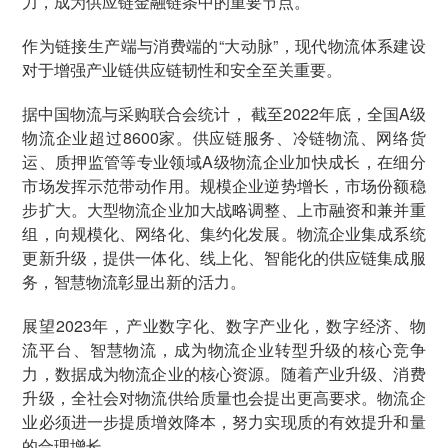
力，成为供应链金融链条中的重要节点。
作为链接生产端与消费端的“大动脉”，现代物流体系建设
对于增强产业链供应链韧性和安全至关重要。
据中国物流与采购联合会统计， 截至2022年底，全国A级
物流企业超过8600家。供应链服务、冷链物流、网络货
运、质押监管等专业领域A级物流企业加快成长，在细分
市场发挥示范带动作用。规模企业逆势增长，市场份额稳
步扩大。大型物流企业加大战略调整、上市融资和兼并重
组，向规模化、网络化、集约化发展。物流企业集成系统
更新升级，提供一体化、线上化、智能化的供应链集成服
务，智慧物流彰显出新的活力。
展望2023年，产业数字化、数字产业化，数字经济、物
流平台、智慧物流，成为物流企业转型升级的核心竞争
力，数据成为物流企业的核心资源。随着产业升级、消费
升级，全社会对物流供给质量也会提出更高要求。物流企
业必须进一步提质增效降本，努力实现质的有效提升和量
的合理增长。