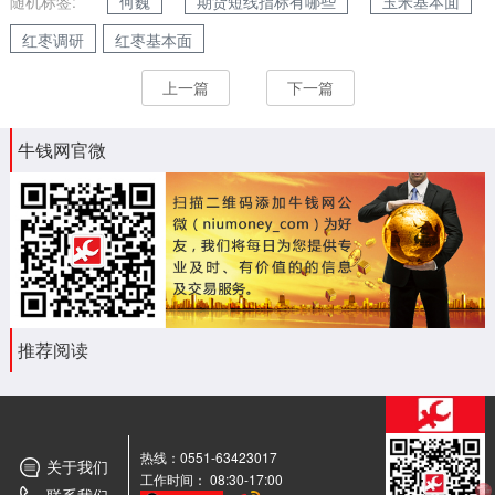
随机标签:
何巍
期货短线指标有哪些
玉米基本面
红枣调研
红枣基本面
上一篇
下一篇
牛钱网官微
推荐阅读
热线：0551-63423017
关于我们
工作时间： 08:30-17:00
联系我们
期货
交流群