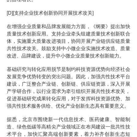
[D][支持企业技术创新协同开展技术攻关]
在增强企业质量和品牌发展能力方面，《纲要》提出加快
质量技术创新应用。支持企业牵头组建质量技术创新联合
体，实施重大质量改进项目，协同开展产业链供应链质量
共性技术攻关。鼓励支持中小微企业实施技术改造、质量
改进、品牌建设，提升中小微企业质量技术创新能力。
基础硏究与转化应用脱节是制约科技资源优势向经济社会
发展竞争优势转变的突出问题。因此，加强共性技术平台
建设，广泛整合产业链、创新链、供应链资源，深入开展
产学研合作，以行业需求为牵引组织开展共性技术攻关，
促进基础研究成果转化应用，对于发挥科技资源优势、加
强共性技术服务供给、优化产业创新生态具有重要意义。
据悉，北京市围绕新一代信息技术、医药健康、智能制
造、绿色低碳等高精尖产业领域正在布局建设一批共性技
术平台，加快汇聚高端创新要素，着力补齐创新生态短