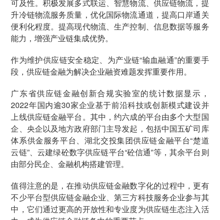
可及性。积极发展多式联运、智慧物流、供应链物流，提
升冷链物流服务质量，优化国际物流通道，提高口岸通关
便利化程度。提高现代物流、生产控制、信息数据等服务
能力，增强产业链集成优势。
作为维护供应链安全稳定、为产业链“输血融通”的重要手
段，供应链金融为解决企业融资难题发挥重要作用。
广东省供应链金融创新合规实验室的统计数据显示，
2022年国内逾30家企业基于前沿科技或创新模式建设并
上线供应链金融平台。其中，约六成的平台由多个大型国
企、央企以及地方政府部门主导发起，包括中国五矿司库
体系供金服务平台、湖北交投集团供应链金融平台“楚道
云链”、云建绿砼数字供应链平台“砼信通”等，其余平台则
由部分民企、金融机构搭建管理。
值得注意的是，在推动供应链金融数字化的过程中，更有
不少平台型供应链金融企业、第三方科技服务企业参与其
中，它们通过更高的开放性和专业度为供应链生态注入活