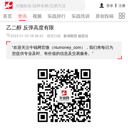
大咖姓名/品种名称/交易方法
登录
注册
首页
资讯
视频
实战排行
实战培训
原创投稿
期
乙二醇 反弹高度有限
2023-01-05 08:38:42 期货日报
新湖期货 杨思佳
“欢迎关注牛钱网官微（niumoney_com），我们将每日为
您提供专业及时、有价值的信息及交易服务。”