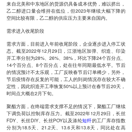
来自北美和中东地区的货源仍具备成本优势，难以挤出，
乙二醇进口量会维持在低位，但2023年继续大幅下降的
空间比较有限，乙二醇的供应压力主要来自国内。
需求进入收尾阶段
需求方面，目前进入年前收尾阶段，企业逐步进入停工状
态。截至2022年12月29日，江浙地区加弹、织造、印染
开工率分别为28%、26%、38%，环比下降24个百分点、
14个百分点、8个百分点，处在往年同期最低水平。节后
的情况预计不太乐观，工厂反映春节后订单稀少，另外，
节后疫情存在反复的可能，工人的到岗情况存在较大不确
定性，因此织造开工率恢复50%以上预计在春节后20天，
时间点大概在2月下旬。
聚酯方面，在终端需求支撑不足的情况下，聚酯工厂继续
下调负荷以控制库存压力。截至2022年12月29日，长丝
FDY、长丝DIY、长丝POY以及涤纶
短纤
的工厂库存指数
分别为18.5天、21.2天、13.6天和13.8天，同比处在高