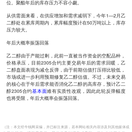
位。聚酯年后的库存压力不容小觑。
从供需面来看，在供应增加和需求减弱下，今年1—2月乙
二醇处在累库周期内，累库幅度预计在50万吨以上，库存
压力较大。
年后大概率振荡回落
乙二醇由于产能过剩，此前一直被当作资金的空配品种，
价格承压，目前2305合约主要交易年后的需求回暖，乙
二醇盘面表现为减仓反弹，由于前期估值打压得比较低，
市场或进一步利用预期修复乙二醇估值。不过，未来交易
的核心在于年后需求能否消化乙二醇的高库存，预计乙二
醇2305合约
基本面
难有实质性改观，因此此轮反弹幅度
也将受限，年后大概率会振荡回落。
（注：本文经牛钱网采编，并已标注来源，若本网站相关内容涉及到其他媒体或