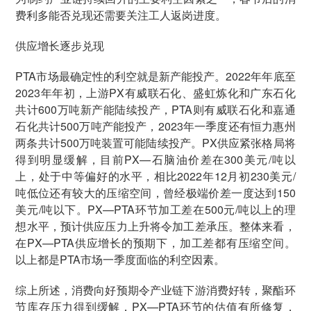
费利多能否兑现还需要关注工人返岗进度。
供应增长逐步兑现
PTA市场最确定性的利空就是新产能投产。2022年年底至
2023年年初，上游PX有威联石化、盛虹炼化和广东石化
共计600万吨新产能陆续投产，PTA则有威联石化和嘉通
石化共计500万吨产能投产，2023年一季度还有恒力惠州
两条共计500万吨装置可能陆续投产。PX供应紧张格局将
得到明显缓解，目前PX—石脑油价差在300美元/吨以
上，处于中等偏好的水平，相比2022年12月初230美元/
吨低位还有较大的压缩空间，曾经极端价差一度达到150
美元/吨以下。PX—PTA环节加工差在500元/吨以上的理
想水平，预计供应压力上升将令加工差承压。整体来看，
在PX—PTA供应增长的预期下，加工差都有压缩空间。
以上都是PTA市场一季度面临的利空因素。
综上所述，消费向好预期令产业链下游消费好转，聚酯环
节库存压力得到缓解，PX—PTA环节的估值有所修复，