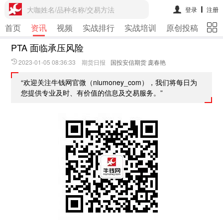
大咖姓名/品种名称/交易方法
登录
注册
首页
资讯
视频
实战排行
实战培训
原创投稿
期
PTA 面临承压风险
2023-01-05 08:36:33 期货日报
国投安信期货 庞春艳
“欢迎关注牛钱网官微（niumoney_com），我们将每日为
您提供专业及时、有价值的信息及交易服务。”