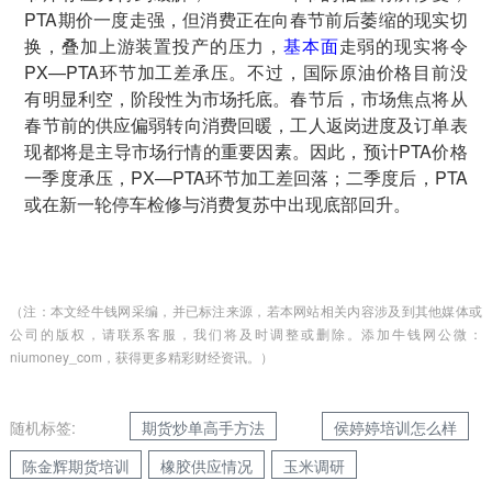
PTA期价一度走强，但消费正在向春节前后萎缩的现实切
换，叠加上游装置投产的压力，
基本面
走弱的现实将令
PX—PTA环节加工差承压。不过，国际原油价格目前没
有明显利空，阶段性为市场托底。春节后，市场焦点将从
春节前的供应偏弱转向消费回暖，工人返岗进度及订单表
现都将是主导市场行情的重要因素。因此，预计PTA价格
一季度承压，PX—PTA环节加工差回落；二季度后，PTA
或在新一轮停车检修与消费复苏中出现底部回升。
（注：本文经牛钱网采编，并已标注来源，若本网站相关内容涉及到其他媒体或
公司的版权，请联系客服，我们将及时调整或删除。添加牛钱网公微：
niumoney_com，获得更多精彩财经资讯。）
随机标签:
期货炒单高手方法
侯婷婷培训怎么样
陈金辉期货培训
橡胶供应情况
玉米调研