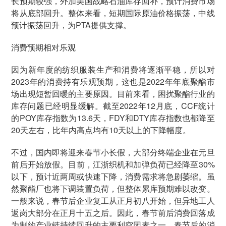
长预期较强，外加美国战略石油库存回补，预计消费市场
将从底部回升。整体来看，短期国际原油价格振荡，中线
预计振荡回升，为PTA提供支撑。
消费预期相对乐观
因为新年度的纺织服装生产和消费将逐渐平稳，所以对
2023年的消费持有乐观预期，这也是2022年年底聚酯市
场出现短暂回暖的主要原因。目前来看，困扰聚酯行业的
库存问题已经明显缓解。截至2022年12月底，CCF统计
的POY库存指数为13.6天，FDY和DTY库存指数也都降至
20天左右，比年内高点均有10天以上的下降幅度。
不过，国内即将迎来春节小长假，大部分终端企业在元旦
前后开始放假。目前，江浙织机和加弹负荷已经降至30%
以下，预计近两周或快速下降，消费需求将急剧萎缩。虽
然聚酯厂也将下调装置负荷，但整体累库预期难以改变。
一般来说，春节后企业复工从正月初八开始，但异地工人
返岗大部分在正月十五之后。因此，春节前后消费回落成
为制约产业链持续回升的主要利空因素之一，春节后的消