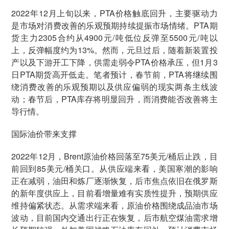
2022年12月上旬以来，PTA价格触底回升，主要驱动力
是市场对消费改善的乐观预期持续提振市场情绪。PTA期
货主力2305合约从4900元/吨低位反弹至5500元/吨以
上，反弹幅度约为13%。然而，元旦过后，随着新装置投
产以及下游开工下降，供需走弱令PTA价格承压，但1月3
日PTA期货高开低走。笔者预计，春节前，PTA将继续围
绕消费改善的乐观预期以及供应偏弱的现实两条主线波
动；春节后，PTA库存将明显回升，而消费能否改善将主
导行情。
国际油价带来支撑
2022年12月，Brent原油价格回落至75美元/桶后止跌，目
前回到85美元/桶关口。从供应端来看，美国寒潮的影响
正在减弱，油田和炼厂逐渐恢复，后市焦点依旧在俄罗斯
的新年度供应上，目前看增量难有实质性提升，预期供应
维持偏紧状态。从需求端来看，原油价格围绕成品油市场
波动，目前国内交通出行正在恢复，后市航空煤油需求增