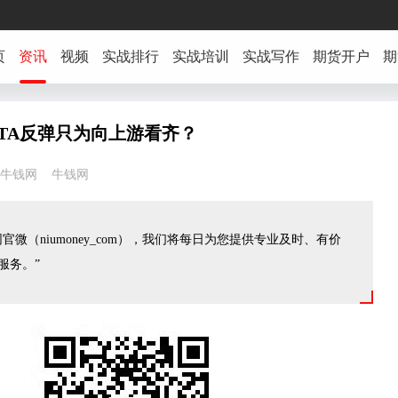
页
资讯
视频
实战排行
实战培训
实战写作
期货开户
期
TA反弹只为向上游看齐？
2:05 牛钱网 牛钱网
官微（niumoney_com），我们将每日为您提供专业及时、有价
服务。”