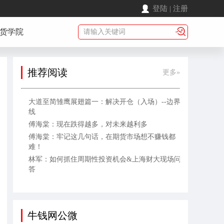
登陆
|
注册
货学院
推荐阅读
更多»
大道至简雏鹰展翅篇一：解决开仓（入场）--边界
线
傅海棠：现在跌得越多，对未来越利多
傅海棠：牢记这几句话，在期货市场想不赚钱都
难！
林军：如何抓住周期性投资机会&上海财大现场问
答
牛钱网公微