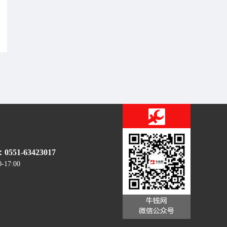
51-63423017
0-17:00