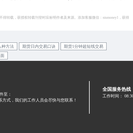
得转载，获授权转载刊登时应标明作者及来源。添加客服微信：niumoney1，获得
八种方法
期货日内交易口诀
期货1分钟超短线交易
本面
全国服务热线：05
件至：
工作时间：
08:3
留下您的联系方式，我们的工作人员会尽快与您联系！