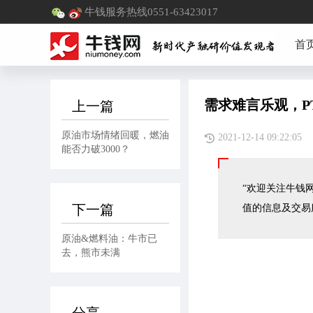
牛钱服务热线0551-63423017
首
需求难言乐观，P
上一篇
原油市场情绪回暖，燃油
2021-12-14 09:2
能否力破3000？
“欢迎关注牛钱网
下一篇
值的信息及交易
原油&燃料油：牛市已
去，熊市未满