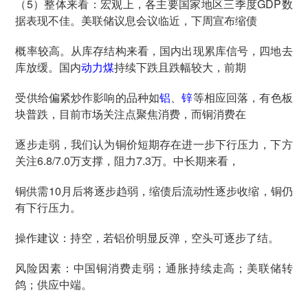
（5）整体来看：宏观上，各主要国家地区三季度GDP数
据表现不佳。美联储议息会议临近，下周宣布缩债
概率较高。从库存结构来看，国内出现累库信号，四地去
库放缓。国内
动力煤
持续下跌且跌幅较大，前期
受供给偏紧炒作影响的品种如
铝
、
锌
等相应回落，有色板
块普跌，目前市场关注点聚焦消费，而铜消费在
逐步走弱，我们认为铜价短期存在进一步下行压力，下方
关注6.8/7.0万支撑，阻力7.3万。中长期来看，
铜供需10月后将逐步趋弱，缩债后流动性逐步收缩，铜仍
有下行压力。
操作建议：持空，若铝价明显反弹，空头可逐步了结。
风险因素：中国铜消费走弱；通胀持续走高；美联储转
鸽；供应中端。