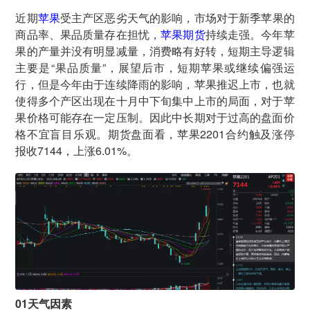
近期
苹果
受主产区恶劣天气的影响，市场对于新季苹果的
商品率、果品质量存在担忧，
苹果期货
持续走强。今年苹
果的产量并没有明显减量，消费略有好转，短期主导逻辑
主要是“果品质量”，展望后市，短期苹果或继续偏强运
行，但是今年由于连续降雨的影响，苹果推迟上市，也就
使得多个产区出现在十月中下旬集中上市的局面，对于苹
果价格可能存在一定压制。因此中长期对于过高的盘面价
格不宜盲目乐观。期货盘面看，苹果2201合约触及涨停
报收7144，上涨6.01%。
01天气因素