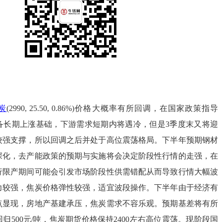
炭
(2990, 25.50, 0.86%)价格大概率有所回调，在国家政策指导
备长期上涨基础，下游需求短期内将遇冷，但是3季度末又将迎
较强支撑，所以回调之后并处于高位震荡格局。下半年预期钢材
深化，去产能政策的预期与实施将会决定阶段性行情的走强，在
行限产期间可能会引发市场阶段性供需错配从而导致行情大幅波
力较强，焦炭价格弹性较强，适宜波段操作。下半年由于经济有
点显现，房地产基建承压，焦炭需求不容乐观。预期基差将有所
归500元/吨，焦炭期货价格保持2400左右高位震荡。现阶段国