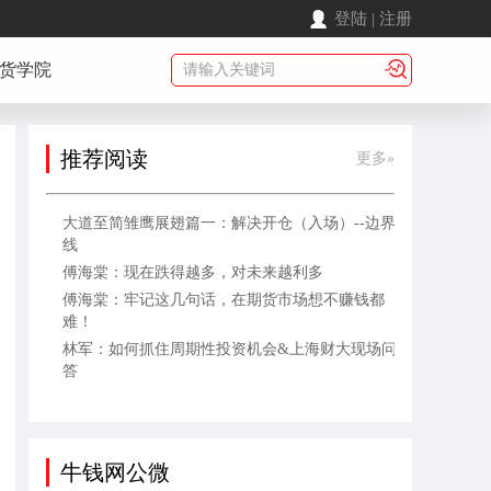
登陆
|
注册
货学院
推荐阅读
更多»
大道至简雏鹰展翅篇一：解决开仓（入场）--边界
线
傅海棠：现在跌得越多，对未来越利多
傅海棠：牢记这几句话，在期货市场想不赚钱都
难！
林军：如何抓住周期性投资机会&上海财大现场问
答
牛钱网公微