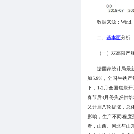
数据来源：Wind
二、
基本面
分析
（一）双高限产规
据国家统计局最新发布
加5.9%，全国生铁产
下，1-2月全国焦
春节后3月份焦炭供
又开启八轮提涨，总
影响，生产不同程度
看，山西、河北与山