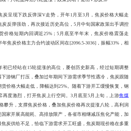
焦炭呈现下跌反弹深V走势，开年1月至3月，焦炭价格大幅走
，焦炭反弹强劲，再次接近历史高位，5月中旬国家政策出手调控
货价格短期内回调近25%；5月底至半年末，焦炭价格震荡走
焦炭价格主力合约波动区间在[2096.5-3036]，振幅33%，相
。
已经站在15轮提涨的高位，屡创历史新高，经过短期调整
遇下游钢厂打压，叠加过年期间下游需求季节性遇冷，焦炭跟随
期货价格大幅走低，降幅达到25%。随着下游开工缓慢恢复，钢
弈再度激烈，打开焦炭上行空间。3月底至5月上旬，上游
焦煤
, 0.62%)价格攀升，支撑焦炭价格，叠加焦炭价格再次提涨八轮，高利润
是国家开展高能耗、高排放限产，各省市相继减压焦化产能，加
得焦炭供给不足，恰临下游需求开工旺盛，焦炭期现价格在多重