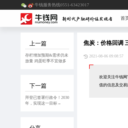
牛钱服务热线0551-63423017
首
焦炭：价格回调 
上一篇
存栏增加预期&需求仍未
2021-08-06 09:
放量 鸡蛋旺季不宜做多
欢迎关注牛钱网官
下一篇
值的信息及交易
拜登已签署行政令！2030
年，实现这一目标→