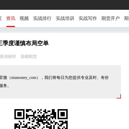
页
资讯
视频
实战排行
实战培训
实战写作
期货开户
期
三季度谨慎布局空单
08:57 新浪财经 国都期货
微（niumoney_com），我们将每日为您提供专业及时、有价
服务。