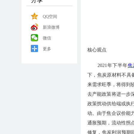
分享
QQ空间
新浪微博
微信
更多
核心观点
2021年下半年
焦
下，焦炭原材料不具
来需求旺季，将得到
去产能政策将进一步
政策扰动供给端或执
动。由于焦企议价能
通胀预期，流动性拐
修复，焦炭利润预期回