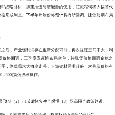
中和”战略目标，加速推进清洁能源的使用，短流程钢将大幅替代
价格形成利空。下半年焦炭价格预计将有所回调。建议短期布局
略
后，产业链利润存在重新分配可能，再次提涨空间不大，利
货价格回调，三季度应谨慎布局空单，待现货价格回调企稳之
旺季，终端需求大概率走强，下游钢材需求旺盛，对焦炭价格有
0-2500]震荡波段操作。
期（2）7.1节后恢复生产缓慢（3）双高限产政策趋紧。
：八轮提降后八轮提涨，政策扰动下走出V形反弹