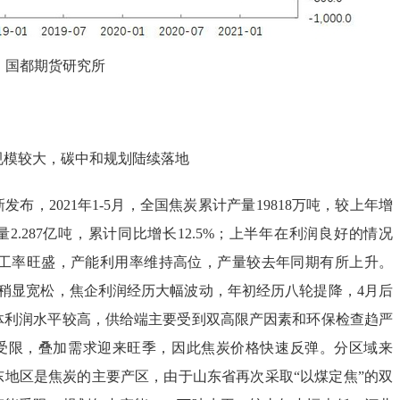
、国都期货研究所
模较大，碳中和规划陆续落地
，2021年1-5月，全国焦炭累计产量19818万吨，较上年增
量2.287亿吨，累计同比增长12.5%；上半年在利润良好的情况
炭开工率旺盛，产能利用率维持高位，产量较去年同期有所上升。
给稍显宽松，焦企利润经历大幅波动，年初经历八轮提降，4月后
体利润水平较高，供给端主要受到双高限产因素和环保检查趋严
受限，叠加需求迎来旺季，因此焦炭价格快速反弹。分区域来
东地区是焦炭的主要产区，由于山东省再次采取“以煤定焦”的双