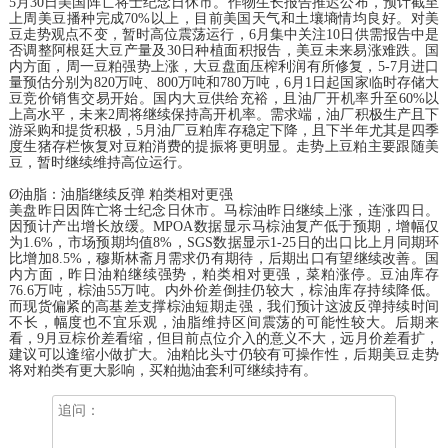
5月30日美国阵亡将士纪念日休市。作物生长报告推迟公布，预计截至
上周美豆播种完成70%以上，目前美国天气和土壤墒情均良好。对美
豆走势观点不变，暂时高位震荡运行，6月集中关注10日供需报告中是
否调整阿根廷大豆产量及30日种植面积报告，美豆未来易涨难跌。国
内方面，周一豆粕强势上涨，大豆盘面压榨利润有所修复，5-7月进口
量预估分别为820万吨、800万吨和780万吨，6月1日起国家临时存储大
豆竞价销售交易开始。国内大豆供给充裕，且油厂开机率升至60%以
上高水平，未来2周将继续保持高开机率。需求端，油厂积极生产且下
游采购和提货积极，5月油厂豆粕库存稳定下降，且下半年尤其是四季
度生猪存栏恢复对豆粕消费的提振将更明显。走势上豆粕主要跟随美
豆，暂时继续维持高位运行。
Ø油脂：油脂继续反弹 粕类相对更强
美盘昨日因阵亡将士纪念日休市。马棕油昨日继续上涨，连涨四日。
因预计产出增长放缓。MPOA数据显示马棕油复产低于预期，增幅仅
为1.6%，市场预期均值8%，SGS数据显示1-25日的出口比上月同期环
比增加8.5%，穆斯林斋月需求仍有期待，后期出口有望继续改善。国
内方面，昨日油粕继续强势，粕类相对更强，菜粕涨停。豆油库存
76.6万吨，棕油55万吨。内外价差倒挂仍较大，棕油库存持续降低。
而现货偏紧的高基差支撑棕油短期走强，我们预计这波反弹持续时间
不长，幅度也不宜乐观，油脂维持区间震荡的可能性较大。后期来
看，9月豆棕价差看缩，但目前点位介入的意义不大，远月价差看扩，
建议可以逢缩小做扩大。油粕比头寸仍较有可操作性，后期美豆走势
将对粕类有更大影响，买粕抛油套利可继续持有。