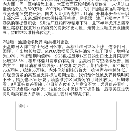
内方面，周一豆粕强势上涨，大豆盘面压榨利润有所修复，5-7月进口
量预估分别为820万吨、800万吨和780万吨，6月1日起国家临时存储大
豆竞价销售交易开始。国内大豆供给充裕，且油厂开机率升至60%以
上高水平，未来2周将继续保持高开机率。需求端，油厂积极生产且下
游采购和提货积极，5月油厂豆粕库存稳定下降，且下半年尤其是四季
度生猪存栏恢复对豆粕消费的提振将更明显。走势上豆粕主要跟随美
豆，暂时继续维持高位运行。
Ø油脂：油脂继续反弹 粕类相对更强
美盘昨日因阵亡将士纪念日休市。马棕油昨日继续上涨，连涨四日。
因预计产出增长放缓。MPOA数据显示马棕油复产低于预期，增幅仅
为1.6%，市场预期均值8%，SGS数据显示1-25日的出口比上月同期环
比增加8.5%，穆斯林斋月需求仍有期待，后期出口有望继续改善。国
内方面，昨日油粕继续强势，粕类相对更强，菜粕涨停。豆油库存
76.6万吨，棕油55万吨。内外价差倒挂仍较大，棕油库存持续降低。
而现货偏紧的高基差支撑棕油短期走强，我们预计这波反弹持续时间
不长，幅度也不宜乐观，油脂维持区间震荡的可能性较大。后期来
看，9月豆棕价差看缩，但目前点位介入的意义不大，远月价差看扩，
建议可以逢缩小做扩大。油粕比头寸仍较有可操作性，后期美豆走势
将对粕类有更大影响，买粕抛油套利可继续持有。