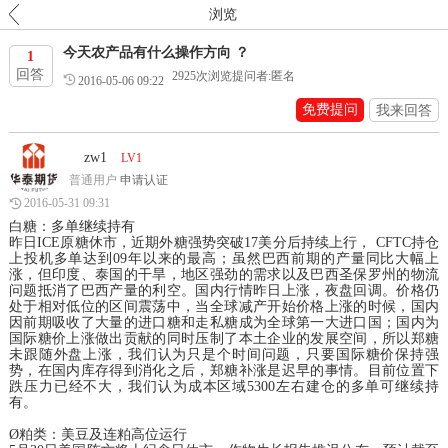
浏览
今天农产品有什么操作方向 ？
1
回答
2925
次浏览
提问者:匿名
2016-05-06 09:22
免费提问
我来回答
zw1
LV1
普通用户
申请认证
2016-05-31 09:31
白糖：多单继续持有
昨日ICE原糖休市，近期外糖强势突破17美分后持续上行， CFTC持仓
上投机多单达到09年以来的最高；虽然巴西前期的产量同比大幅上
涨，但印度、泰国的干旱，地区强劲的需求以及巴西圣保罗州的物流
问题抵消了巴西产量的利空。国内行情昨日上涨，夜盘回调。价格仍
处于相对低位的区间震荡中，当全球减产开始价格上涨的时候，国内
因前期吸收了大量的进口糖和走私糖成为全球第一大进口国；国内为
国际糖价上涨做出贡献的同时压制了本土企业的发展空间，所以郑糖
未跟随外盘上涨，我们认为只是个时间问题，只要国际糖价保持强
势，在国内库存得到消化之后，郑糖补涨是迟早的事情。目前位置下
跌压力已经不大，我们认为成本区域5300左右建仓的多单可继续持
有。
Ø粕类：美豆及连粕高位运行