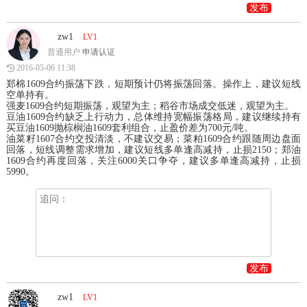
发布
zw1
LV1
普通用户
申请认证
2016-05-06 11:38
郑棉1609合约振荡下跌，短期预计仍将振荡回落。操作上，建议短线
空单持有。
强麦1609合约短期振荡，观望为主；稻谷市场成交低迷，观望为主。
豆油1609合约缺乏上行动力，总体维持宽幅振荡格局，建议继续持有
买豆油1609抛棕榈油1609套利组合，止盈价差为700元/吨。
油菜籽1607合约交投清淡，不建议交易；菜粕1609合约跟随周边盘面
回落，短线调整需求增加，建议短线多单逢高减持，止损2150；郑油
1609合约再度回落，关注6000关口争夺，建议多单逢高减持，止损
5990。
发布
zw1
LV1