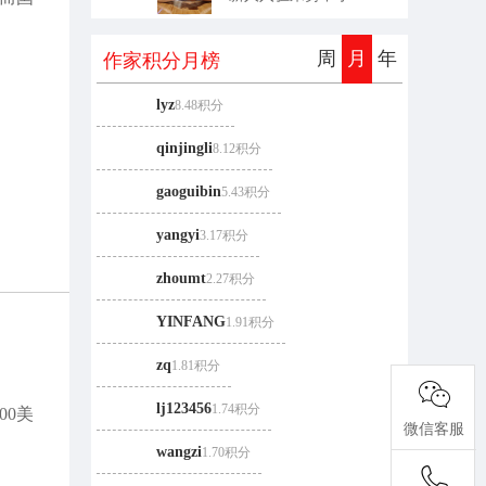
周
月
年
作家积分
月
榜
lyz
8.48积分
qinjingli
8.12积分
gaoguibin
5.43积分
yangyi
3.17积分
zhoumt
2.27积分
YINFANG
1.91积分
zq
1.81积分
lj123456
1.74积分
00美
微信客服
wangzi
1.70积分