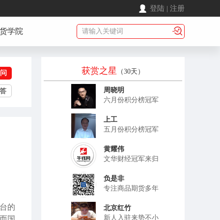
登陆
|
注册
货学院
获赏之星
（30天）
问
周晓明
答
六月份积分榜冠军
上工
五月份积分榜冠军
黄耀伟
文华财经冠军来归
负是非
专注商品期货多年
平台的
北京红竹
新人入驻来势不小
，而国