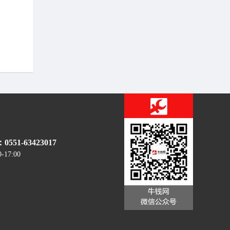
51-63423017
0-17:00