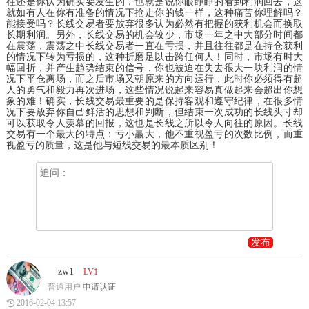
往还是你认为确实要发生的，也就是说你眼睁睁的看到利润回去，这
就如有人在你有准备的情况下抢走你的钱一样，这种痛苦你理解吗？
能接受吗？长线交易者要放弃很多认为必然有把握的获利机会而换取
长期利润。另外，长线交易的机会较少，市场一年之中大部分时间都
在震荡，震荡之中长线交易者一直在亏损，并且往往都是在持仓获利
的情况下转为亏损的，这种折磨足以击跨任何人！同时，市场有时大
幅回折，并产生趋势结束的信号，你也被迫在失去很大一块利润的情
况下平仓离场，而之后市场又朝原来的方向运行，此时你必须得有超
人的勇气和毅力再次进场，这些情况说起来容易真做起来会超出你想
象的难！确实，长线交易最重要的是保持客观和遵守纪律，在很多情
况下要放弃你自己鲜活的思想和判断，但结束一次成功的长线头寸却
可以获取令人羡慕的回报，这也是长线之所以令人向往的原因。长线
交易有一个最大的特点：亏小赢大，他不重视盈亏的次数比例，而重
视盈亏的质量，这是他与短线交易的最本质区别！
发布
zw1
LV1
普通用户
申请认证
2016-02-04 13:57