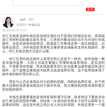
发布
zw1
LV1
普通用户
申请认证
2016-02-03 15:07
外汇交易是选择长线还是短线交易往往不是我们所能决定的。原因就
是汇市时时刻刻都在发生变化，汇率的不断波动往往不允许进行长线
操作。但是也有例外的情况，那就是汇市整体走势一直比较稳定，出
现单边形态，另外就是投资者有足够的资金储备来支持长线操作。那
么，外汇长线交易方法是什么呢。
外汇交易长线在操作上其理念和心态是不一样的。操作短线一般
是在操作盘整，大跌之后成交量随汇市继续低落而增加，是买进时
机。不需要等待突破。而长线就要等待汇价对盘整边缘突破后再进行
操作。这个盘整边缘就成为临界点或是临界区域。这个临界就体现了
操作者的操作理念和心态。
理念与心态还体现在对大趋势的把握。同样的临界区域，对于把
握大趋势的投资者就更趋向于操作长线，而注重投机的投资者则更注
意短线的操作。
长线交易最重要的是保持客观和遵守纪律，很多情况下要放弃你
自己鲜活的思想和判断，但结束一次成功的长线头寸却可以获取令人
羡慕的回报，这也是长线之所以令人向往的原因。长线交易有一个最