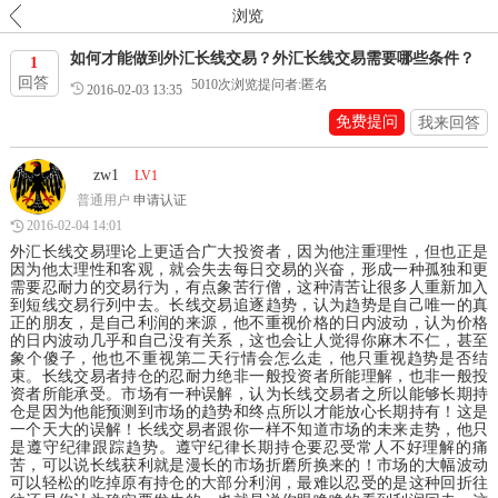
浏览
如何才能做到外汇长线交易？外汇长线交易需要哪些条件？
1
回答
5010
次浏览
提问者:匿名
2016-02-03 13:35
免费提问
我来回答
zw1
LV1
普通用户
申请认证
2016-02-04 14:01
外汇长线交易理论上更适合广大投资者，因为他注重理性，但也正是
因为他太理性和客观，就会失去每日交易的兴奋，形成一种孤独和更
需要忍耐力的交易行为，有点象苦行僧，这种清苦让很多人重新加入
到短线交易行列中去。长线交易追逐趋势，认为趋势是自己唯一的真
正的朋友，是自己利润的来源，他不重视价格的日内波动，认为价格
的日内波动几乎和自己没有关系，这也会让人觉得你麻木不仁，甚至
象个傻子，他也不重视第二天行情会怎么走，他只重视趋势是否结
束。长线交易者持仓的忍耐力绝非一般投资者所能理解，也非一般投
资者所能承受。市场有一种误解，认为长线交易者之所以能够长期持
仓是因为他能预测到市场的趋势和终点所以才能放心长期持有！这是
一个天大的误解！长线交易者跟你一样不知道市场的未来走势，他只
是遵守纪律跟踪趋势。遵守纪律长期持仓要忍受常人不好理解的痛
苦，可以说长线获利就是漫长的市场折磨所换来的！市场的大幅波动
可以轻松的吃掉原有持仓的大部分利润，最难以忍受的是这种回折往