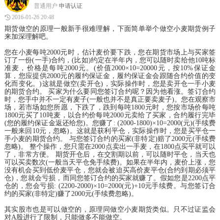
普通用户
申请认证
2016-01-26 20:48
期货做空的原理一般新手很难理解，下面简单举个做空小麦期货例子
来加深理解吧。
您在小麦每吨2000元时，估计麦价要下跌，您在期货市场上与买家签
订了一份(一手)合约，(比如)约定在半年内，您可以随时卖给他10吨标
准麦，价格是每吨2000元。(价值2000×10=20000元，按10%保证金
算，您应提供2000元的履约保证金，履约保证金会跟随合约价值的变
化而变化。)这就是做空(卖开仓)，实际操作时，您是卖开仓一手小麦
的期货合约。 买家为什么要同您签订合约呢？因为他看涨。签订合约
时，您手中并不一定有麦子(一般也并不是真正要卖麦子)。您在观察市
场，若市场如您所愿，下跌了，跌到每吨1800元时，您按市场价每吨
1800元买了10吨麦，以合约价每吨2000元卖给了买家，合约履行完毕
(您的履约保证金返还给您)。您赚了: (2000-1800)×10=2000(元)(手续费
一般来回10元，忽略)。这就是获利平仓，实际操作时，您是买平仓一
手小麦的期货合约。 与您签订合约的买家(非特定)赔了2000元(手续费
忽略)。 整个操作，您只需在2000点卖出一手麦，在1800点买平就可以
了，非常方便。 期货开仓后，在交割期以前，可以随时平仓，当天也
可以买卖数次(一般当天平仓免手续费)。如果在半年内，麦价上涨，您
没有机会买到低价麦平仓，您就会被迫买高价麦平仓(合约到期必须平
仓)，您就会亏损，而同您签订合约的买家就赚了。假如您是2200点平
仓的，您会亏损: (2200-2000)×10=2000(元)+10元手续费。与您签订合
约的买家(非特定)赚了2000元(手续费忽略)。
其实股市也是可以做空的，原理同做空小麦期货类似。只不过证监会
对A股进行了限制，只能做多不能做空。