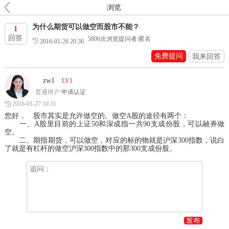
浏览
为什么期货可以做空而股市不能？
1
回答
5806
次浏览
提问者:匿名
2016-01-26 20:36
免费提问
我来回答
zw1
LV1
普通用户
申请认证
2016-01-27 10:31
您好， 股市其实是允许做空的。做空A股的途径有两个：
一、A股里目前的上证50和深成指一共90支成份股，可以融券做
空。
二、期指期货，可以做空，对应的标的物就是沪深300指数，说白
了就是有杠杆的做空沪深300指数中的那300支成份股。
发布