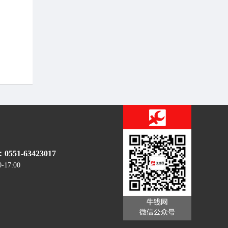
51-63423017
0-17:00