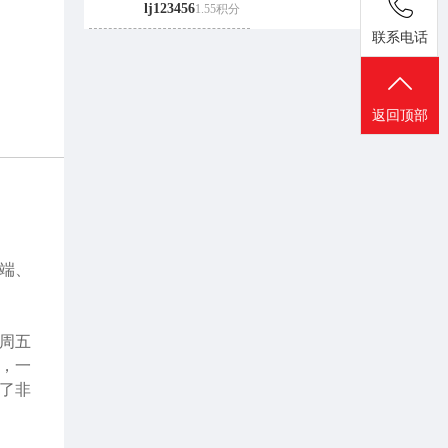
lj123456
1.55积分
联系电话
返回顶部
端、
周五
易，一
除了非