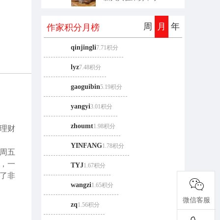
周
月
年
作家积分
月
榜
qinjingli
7.71积分
lyz
7.48积分
gaoguibin
5.19积分
yangyi
3.01积分
zhoumt
1.98积分
理财
YINFANG
1.78积分
周五
易，一
TYJ
1.67积分
除了非
wangzi
1.65积分
微信客服
zq
1.56积分