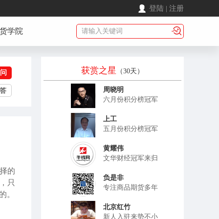
登陆
|
注册
货学院
获赏之星
（30天）
问
周晓明
答
六月份积分榜冠军
上工
五月份积分榜冠军
黄耀伟
文华财经冠军来归
择的
负是非
，只
专注商品期货多年
的。
北京红竹
新人入驻来势不小