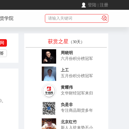
登陆
|
注册
货学院
获赏之星
（30天）
问
周晓明
答
六月份积分榜冠军
上工
五月份积分榜冠军
黄耀伟
文华财经冠军来归
0。
负是非
专注商品期货多年
北京红竹
新人入驻来势不小