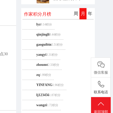
周
月
年
作家积分
月
榜
lyz
9.14积分
qinjingli
8.44积分
gaoguibin
5.51积分
点30
yangyi
3.31积分
zhoumt
2.33积分
微信客服
zq
1.99积分
YINFANG
1.96积分
联系电话
lj123456
1.87积分
wangzi
1.72积分
返回顶部