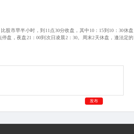
市早半小时，到11点30分收盘，其中10：15到10：30休盘
停盘，夜盘21：00到次日凌晨2：30。周末2天休盘，逢法定
发布