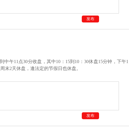
发布
11点30分收盘，其中10：15到10：30休盘15分钟，下午1
0。周末2天休盘，逢法定的节假日也休盘。
发布