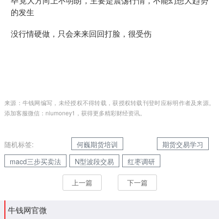
毕竟大方向上不明朗，主要是震荡行情，不能幻想大趋势
的发生
没行情硬做，只会来来回回打脸，很受伤
来源：牛钱网编写，未经授权不得转载，获授权转载刊登时应标明作者及来源。
添加客服微信：niumoney1，获得更多精彩财经资讯。
随机标签:
何巍期货培训
期货交易学习
macd三步买卖法
N型波段交易
红枣调研
上一篇
下一篇
牛钱网官微