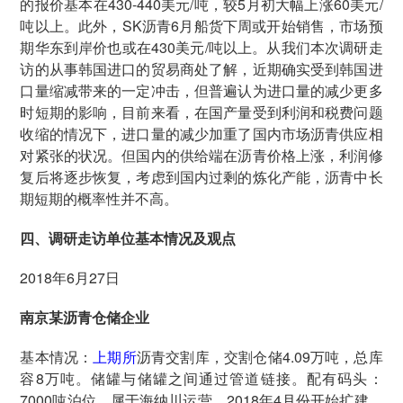
的报价基本在430-440美元/吨，较5月初大幅上涨60美元/
吨以上。此外，SK沥青6月船货下周或开始销售，市场预
期华东到岸价也或在430美元/吨以上。从我们本次调研走
访的从事韩国进口的贸易商处了解，近期确实受到韩国进
口量缩减带来的一定冲击，但普遍认为进口量的减少更多
时短期的影响，目前来看，在国产量受到利润和税费问题
收缩的情况下，进口量的减少加重了国内市场沥青供应相
对紧张的状况。但国内的供给端在沥青价格上涨，利润修
复后将逐步恢复，考虑到国内过剩的炼化产能，沥青中长
期短期的概率性并不高。
四、调研走访单位基本情况及观点
2018年6月27日
南京某沥青仓储企业
基本情况：
上期所
沥青交割库，交割仓储4.09万吨，总库
容8万吨。储罐与储罐之间通过管道链接。配有码头：
7000吨泊位，属于海纳川运营，2018年4月份开始扩建，