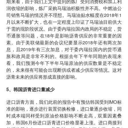
期来看，由于我们上文中提到的炼厂受到消费税和加工利
润收缩的影响，炼厂采购马瑞油积极性并不高。中燃油公
司销售马瑞的情况并不理想。马瑞油贴水幅度在2018年1
月以来不断扩大，也在一定程度上印证了马瑞油目前供大
于需的现阶段状况。由于委内瑞拉国内政局的不稳定，货
币通胀等问题，在18年是影响沥青供应的非常重要的因
素。由于美联储最新的会议纪要显示2018年还有两次加
息，且2019年有三次加息，对于委内瑞拉国内的货币通
胀和政局是非常不利的。根据去年下半年同期的表现来
看，我们预测今年下半年马瑞原油的供应数量是不稳定
的，未来很有可能会出现断供或者减少供应等情况。这对
沥青未来的供应将形成直接的影响。
5、韩国沥青进口量减少
进口沥青方面，我们此前的报告中有预估韩国受到IMO标
准的影响，逐步进行装置切换检修，进口量逐步收缩，同
时成本端同样受到原油价格影响不断走高，双重因素叠
加，韩国6月份进口沥青进口价格显著上涨。进口商接到