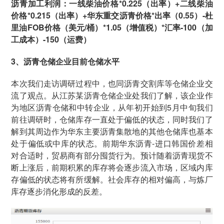
沥青加工利润：一线柴油价格*0.225（出率）+二线柴油
价格*0.215（出率）+华东重交沥青价格*出率（0.55）-杜
里油FOB价格（美元/桶）*1.05（增值税）*汇率-100（加
工成本）-150（运费）
3、沥青仓储企业目前仓储水平
本次我们走访调研过程中，也同沥青交割库等仓储企业交
流了观点。从江苏某沥青仓储企业处我们了解，该企业作
为地区沥青仓储和中转企业，从年初开始到5月中旬我们
前往调研时，仓储库存一直处于偏低的状态，同时我们了
解到其周边作为华东主要沥青集散地的其他仓储库也基本
处于偏低或中库的状态。前期华东沥青-进口韩国价差相
对合适时，贸易商有部分囤货行为。预计随着沥青现货不
断上涨后，前期积累的库存将会逐步流入市场，区域内库
存偏低的状态将有所缓解。社会库存的相对偏高，与炼厂
库存逐步消化形成的反差。