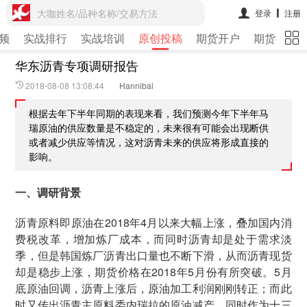
大咖姓名/品种名称/交易方法
登录
注册
频
实战排行
实战培训
原创投稿
期货开户
期货行情
华东沥青专项调研报告
2018-08-08 13:08:44
Hannibal
根据去年下半年同期的表现来看，我们预测今年下半年马
瑞原油的供应数量是不稳定的，未来很有可能会出现断供
或者减少供应等情况，这对沥青未来的供应将形成直接的
影响。
一、调研背景
沥青原料即原油在2018年4月以来大幅上涨，叠加国内消
费税改革，增加炼厂成本，而同时沥青却是处于需求淡
季，但是韩国炼厂沥青出口量也不断下滑，从而沥青现货
却是稳步上涨，期货价格在2018年5月份有所突破。5月
底原油回调，沥青上涨后，原油加工利润刚刚转正；而此
时又传出沥青主原料委内瑞拉的原油减产，同时作为十三