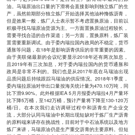
油。马瑞原油出口量的下滑将会直接影响到独立炼厂的生
产，虽然前期部分独立炼厂开始选择其他油种搀炼沥青，
但是效果一般，炼厂人士表示暂不考虑置换原油，目前以
积极寻找马瑞原油货源为主。一方面置换原油过程较长，
需要寻找合适的合作渠道；另一方面，置换原料，炼厂装
置需要重新调试。由于委内瑞拉国内政局的不稳定，货币
通胀等问题，在18年是影响沥青供应的非常重要的因素。
由于美联储最新的会议纪要显示2018年还有两次加息，
且2019年有三次加息，对于委内瑞拉国内的货币通胀和
政局是非常不利的。我们也是从2017年底在马瑞油出现
品质问题后持续跟踪马瑞油的供应情况。2018年1季度，
委内瑞拉原油对华出口量按海关统计量为470.10万吨，同
比下滑9.90%。此外根据IEA 5月月报委内瑞拉4月产量环
比下降5万桶，至142万桶，预计产量将下降至130-120万
桶/日。在本次我们走访调研过程中和沥青生产企业交
流，大部分认同马瑞油中长期出现短缺对于炼厂生产沥青
的原料端来讲存在挑战性，目前对于中石油系统以及地方
炼厂来讲，马瑞原油仍是生产重交沥青的主要原料。但短