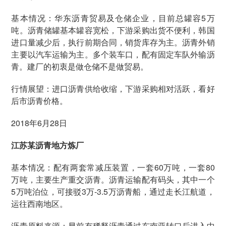
基本情况：华东沥青贸易及仓储企业，目前总罐容5万
吨。沥青储罐基本罐容宽松，下游采购出货不便利，韩国
进口量减少后，执行前期合同，销货库存为主。沥青外销
主要以汽车运输为主。多个装车口，配有固定车队外输沥
青。建厂的初衷是做仓储不是做贸易。
行情展望：进口沥青供给收缩，下游采购相对活跃，看好
后市沥青价格。
2018年6月28日
江苏某沥青地方炼厂
基本情况：配有两套常减压装置，一套60万吨，一套80
万吨，主要生产重交沥青。沥青运输配有码头，其中一个
5万吨泊位，可接驳3万-3.5万沥青船，通过走长江航道，
运往西南地区。
沥青原料来源：早前有稀释沥青通过东南亚转口后进入中