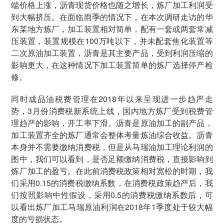
端价格上涨，沥青现货价格也随之增长，炼厂加工利润受
到大幅挤压。在面临雨季的情况下，在本次调研走访的华
东某地方炼厂，加工装置相对简单，配有一套或两套常减
压装置，装置规模在100万吨以下，并未配套焦化装置等
二次原油加工装置，沥青是其主要产品，受到利润压缩的
影响更大，在这种情况下加工装置简单的炼厂选择停产检
修。
同时成品油税费管理在2018年以来呈现进一步趋严走
势，3月份消费税新系统上线，国内地方炼厂受到税费管
理趋严的影响，开工率下滑。沥青是原油加工的副产品，
加工装置齐全的炼厂通常会整体考量炼油综合收益。沥青
本身并不需要缴纳消费税，但是从马瑞油加工理论利润的
图中，我们可以看到，是否足额缴纳消费税，直接影响到
炼厂加工的盈亏。在此前消费税政策相对宽松的时期，我
们采用0.15的消费税缴纳系数，在消费税政策趋严后，我
们按照影响中性假设，采用0.5的消费税缴纳系数后，可
以看出炼厂加工马瑞原油利润在2018年1季度处于较大幅
度的亏损状态。