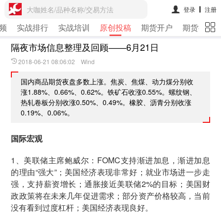
大咖姓名/品种名称/交易方法
登录
注册
频
实战排行
实战培训
原创投稿
期货开户
期货行情
隔夜市场信息整理及回顾——6月21日
2018-06-21 08:06:02 Wind
国内商品期货夜盘多数上涨。焦炭、焦煤、动力煤分别收
涨1.88%、0.66%、0.62%。铁矿石收涨0.55%。螺纹钢、
热轧卷板分别收涨0.50%、0.49%。橡胶、沥青分别收涨
0.19%、0.06%。
国际宏观
1、美联储主席鲍威尔：FOMC支持渐进加息，渐进加息
的理由“强大”；美国经济表现非常好；就业市场进一步走
强，支持薪资增长；通胀接近美联储2%的目标；美国财
政政策将在未来几年促进需求；部分资产价格较高，当前
没有看到过度杠杆；美国经济表现良好。