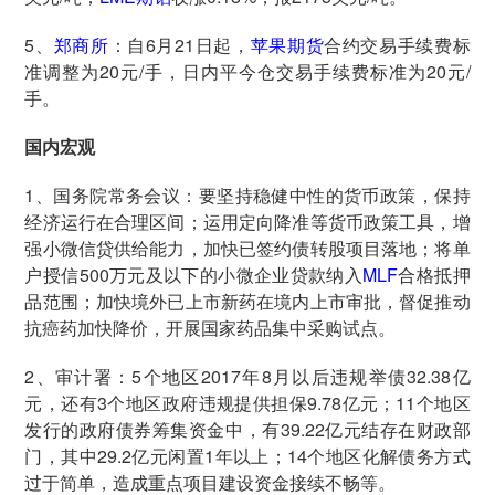
5、
郑商所
：自6月21日起，
苹果期货
合约交易手续费标
准调整为20元/手，日内平今仓交易手续费标准为20元/
手。
国内宏观
1、国务院常务会议：要坚持稳健中性的货币政策，保持
经济运行在合理区间；运用定向降准等货币政策工具，增
强小微信贷供给能力，加快已签约债转股项目落地；将单
户授信500万元及以下的小微企业贷款纳入
MLF
合格抵押
品范围；加快境外已上市新药在境内上市审批，督促推动
抗癌药加快降价，开展国家药品集中采购试点。
2、审计署：5个地区2017年8月以后违规举债32.38亿
元，还有3个地区政府违规提供担保9.78亿元；11个地区
发行的政府债券筹集资金中，有39.22亿元结存在财政部
门，其中29.2亿元闲置1年以上；14个地区化解债务方式
过于简单，造成重点项目建设资金接续不畅等。