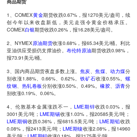
商品期货
1、COMEX
黄金
期货收跌0.67%，报1270美元/盎司，续
创今年以来收盘新低，美元走强令黄金价格承压。
COMEX
白银
期货收跌0.26%，报16.28美元/盎司。
2、NYMEX
原油期货
收涨0.68%，报65.34美元/桶。利比
亚油供应受损仍支撑油价。
布伦特原油
期货收跌0.98%，
报73.91美元/桶。
3、国内商品期货夜盘多数上涨。
焦炭
、
焦煤
、
动力煤
分
别收涨1.88%、0.66%、0.62%。
铁矿石
收涨0.55%。
螺
纹钢
、
热轧卷板
分别收涨0.50%、0.49%。
橡胶
、
沥青
分
别收涨0.19%、0.06%。
4、伦敦基本金属涨跌不一，
LME期锌
收跌0.03%，报
3001美元/吨；
LME期锡
收涨1.03%，报20585美元/吨；
LME期铜
收跌0.36%，报6815.5美元/吨；
LME期铅
收跌
0.08%，报2413美元/吨；
LME期镍
收涨2.08%，报14960
美元/吨；
LME期铝
收涨0.18%，报2175美元/吨。