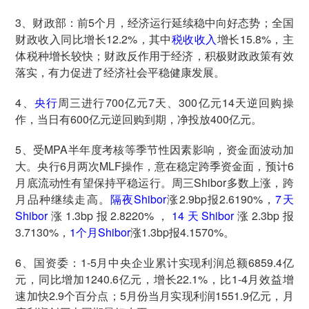
3、财政部：前5个月，经济运行延续稳中向好态势；全国
财政收入同比增长12.2%，其中
税收收入
增长15.8%，主
体税种增长较快；财政反作用于经济，积极财政政策有效
落实，有力促进了经济社会平稳健康发展。
4、
央行
周三进行700亿元7天、300亿元14天逆回购操
作，当日有600亿元逆回购到期，净投放400亿元。
5、受MPA半年度考核等季节性因素影响，资金面波动加
大。央行6月两次MLF操作，意在稳定跨季资金面，预计6
月底流动性有望保持平稳运行。周三Shibor多数上涨，跨
月品种继续走高。
隔夜Shibor
涨2.9bp报2.6190%，
7天
Shibor
涨1.3bp报2.8220%，
14天Shibor
涨2.3bp报
3.7130%，
1个月Shibor
涨1.3bp报4.1570%。
6、国资委：1-5月中央企业累计实现利润总额6859.4亿
元，同比增加1240.6亿元，增长22.1%，比1-4月效益增
速加快2.9个百分点；5月份当月实现利润1551.9亿元，月