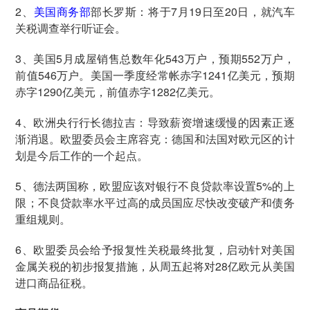
2、
美国商务部
部长罗斯：将于7月19日至20日，就汽车
关税调查举行听证会。
3、美国5月成屋销售总数年化543万户，预期552万户，
前值546万户。美国一季度经常帐赤字1241亿美元，预期
赤字1290亿美元，前值赤字1282亿美元。
4、欧洲央行行长德拉吉：导致薪资增速缓慢的因素正逐
渐消退。欧盟委员会主席容克：德国和法国对欧元区的计
划是今后工作的一个起点。
5、德法两国称，欧盟应该对银行不良贷款率设置5%的上
限；不良贷款率水平过高的成员国应尽快改变破产和债务
重组规则。
6、欧盟委员会给予报复性关税最终批复，启动针对美国
金属关税的初步报复措施，从周五起将对28亿欧元从美国
进口商品征税。