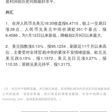
度利润创历史同期最好水平。
外汇
1、在岸人民币兑美元16:30收盘报6.4715，较上一交易日
涨28点。人民币兑美元中间价调贬351个基点，报
6.4586，为1月12日以来新低，降幅创2月9日以来最大。
2、美元指数涨0.13%，报95.1234，刷新近11个月以来高
位，主要受对全球贸易冲突的紧张不安情绪提振。欧元兑
美元跌0.15%，报1.1572；美元兑日元涨0.27%，报
110.35；英镑兑美元持平，报1.3173。
（注：本文经牛钱网采编，并已标注来源，若本网站相关内容涉及到其他媒体或
公司的版权，请联系客服，我们将及时调整或删除。添加牛钱网公微：
niumoney_com，获得更多精彩财经资讯。）