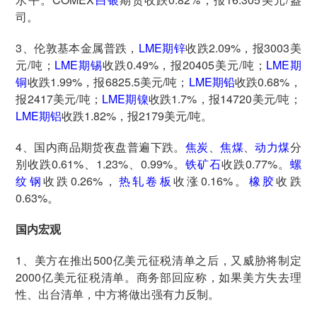
司。
3、伦敦基本金属普跌，
LME期锌
收跌2.09%，报3003美
元/吨；
LME期锡
收跌0.49%，报20405美元/吨；
LME期
铜
收跌1.99%，报6825.5美元/吨；
LME期铅
收跌0.68%，
报2417美元/吨；
LME期镍
收跌1.7%，报14720美元/吨；
LME期铝
收跌1.82%，报2179美元/吨。
4、国内商品期货夜盘普遍下跌。
焦炭
、
焦煤
、
动力煤
分
别收跌0.61%、1.23%、0.99%。
铁矿石
收跌0.77%。
螺
纹钢
收跌0.26%，
热轧卷板
收涨0.16%。
橡胶
收跌
0.63%。
国内宏观
1、美方在推出500亿美元征税清单之后，又威胁将制定
2000亿美元征税清单。商务部回应称，如果美方失去理
性、出台清单，中方将做出强有力反制。