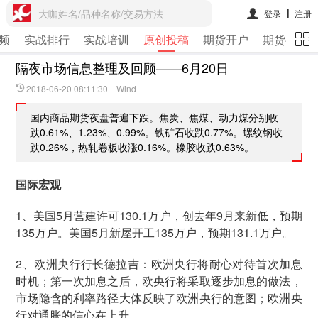
大咖姓名/品种名称/交易方法
登录
注册
频
实战排行
实战培训
原创投稿
期货开户
期货行情
隔夜市场信息整理及回顾——6月20日
2018-06-20 08:11:30 Wind
国内商品期货夜盘普遍下跌。焦炭、焦煤、动力煤分别收
跌0.61%、1.23%、0.99%。铁矿石收跌0.77%。螺纹钢收
跌0.26%，热轧卷板收涨0.16%。橡胶收跌0.63%。
国际宏观
1、美国5月营建许可130.1万户，创去年9月来新低，预期
135万户。美国5月新屋开工135万户，预期131.1万户。
2、欧洲央行行长德拉吉：欧洲央行将耐心对待首次加息
时机；第一次加息之后，欧央行将采取逐步加息的做法，
市场隐含的利率路径大体反映了欧洲央行的意图；欧洲央
行对通胀的信心在上升。