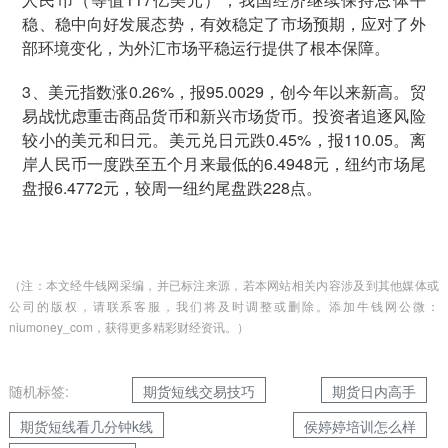
稳、稳中向好发展态势，有效稳定了市场预期，应对了外
部环境变化，为外汇市场平稳运行提供了根本保障。
3、美元指数涨0.26%，报95.0029，创今年以来新高。贸
易战忧虑重击商品货币和新兴市场货币。投资者追逐风险
较小的美元和日元。美元兑日元跌0.45%，报110.05。离
岸人民币一度跌至五个月来最低的6.4948元，纽约市场尾
盘报6.4772元，较周一纽约尾盘跌228点。
（注：本文经牛钱网采编，并已标注来源，若本网站相关内容涉及到其他媒体或
公司的版权，请联系客服，我们将及时调整或删除。添加牛钱网公微：
niumoney_com，获得更多精彩财经资讯。）
随机标签:
期货短线交易技巧
期货日内高手
期货短线看几分钟k线
侯婷婷培训怎么样