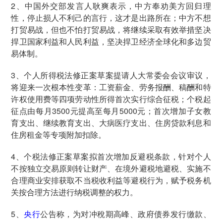
2、中国外交部发言人耿爽表示，中方奉劝美方回归理
性，停止损人不利己的言行，这才是出路所在；中方不想
打贸易战，但也不怕打贸易战，将继续采取有效举措坚决
捍卫国家利益和人民利益，坚决捍卫经济全球化和多边贸
易体制。
3、个人所得税法修正案草案提请人大常委会会议审议，
将迎来一次根本性变革：工资薪金、劳务报酬、稿酬和特
许权使用费等四项劳动性所得首次实行综合征税；个税起
征点由每月3500元提高至每月5000元；首次增加子女教
育支出、继续教育支出、大病医疗支出、住房贷款利息和
住房租金等专项附加扣除。
4、个税法修正案草案拟首次增加反避税条款，针对个人
不按独立交易原则转让财产、在境外避税地避税、实施不
合理商业安排获取不当税收利益等避税行为，赋予税务机
关按合理方法进行纳税调整的权力。
5、
央行
公告称，为对冲稅期高峰、政府债券发行缴款、