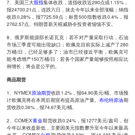
7、美国三大
股指
集体收跌，道指收跌近290点或1.15%，
报24700.21点，连跌六日，抹去今年以来全部涨幅；纳指
收跌0.28%，报7725.59点；标普500指数收跌0.4%，报
2762.57点。特朗普新关税威胁令投资者惴惴不安。
8、俄罗斯能源部长诺瓦克：若不对产量采取行动，石油
市场三季度可能出现缺口；欧佩克目前实际上减产了280
万桶/日，已经足够多了；油市已经接近平衡，欧佩克可
能考虑增产150万桶/日；若各个国家产量能够按照相应比
例增长，将会是公平的。
商品期货
1、NYMEX
原油期货
收跌1.2%，报64.90美元/桶。市场预
计欧佩克将在本周后期宣布提高原油产量。
布伦特原油
期
货收跌0.36%，报74.67美元/桶。
2、COMEX
黄金
期货收跌0.24%，报1277美元/盎司，创
今年以来收盘新低，主要因美元指数攀升至今年以来最高
水平。COMEX
白银
期货收跌0.82%，报16.305美元/盎