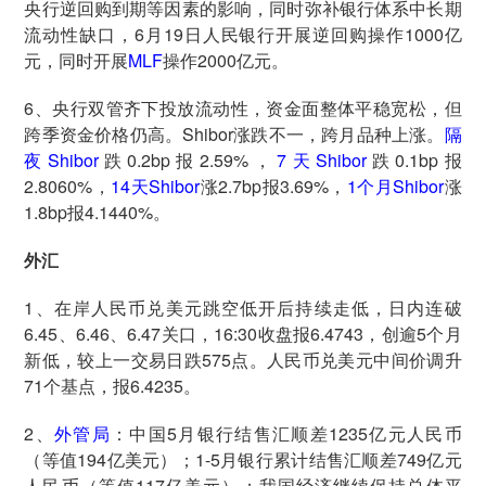
央行逆回购到期等因素的影响，同时弥补银行体系中长期
流动性缺口，6月19日人民银行开展逆回购操作1000亿
元，同时开展
MLF
操作2000亿元。
6、央行双管齐下投放流动性，资金面整体平稳宽松，但
跨季资金价格仍高。Shibor涨跌不一，跨月品种上涨。
隔
夜Shibor
跌0.2bp报2.59%，
7天Shibor
跌0.1bp报
2.8060%，
14天Shibor
涨2.7bp报3.69%，
1个月Shibor
涨
1.8bp报4.1440%。
外汇
1、在岸人民币兑美元跳空低开后持续走低，日内连破
6.45、6.46、6.47关口，16:30收盘报6.4743，创逾5个月
新低，较上一交易日跌575点。人民币兑美元中间价调升
71个基点，报6.4235。
2、
外管局
：中国5月银行结售汇顺差1235亿元人民币
（等值194亿美元）；1-5月银行累计结售汇顺差749亿元
人民币（等值117亿美元）；我国经济继续保持总体平