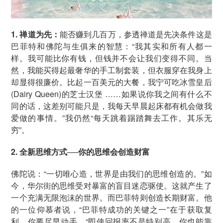
1. 禅道为先：
能否赚到几百万，参透禅道是先决条件这是
巴菲特和佛陀与生俱来的智慧：“我其实和所有人都一
样。我可能比你有钱，但钱并不会让我们变得不同。当
然，我能买得起最奢华的手工制套装，但衣服穿在我身上
却显得很廉价。比起一百美元的大餐，我宁可吃冰雪皇后
(Dairy Queen)的芝士汉堡 ……如果说你我之间有什么不
同的话，这差别可能只是，我每天早晨起床都有机会做我
爱做的事情。”我仍然“每天跳着踢踏舞去工作。其乐无
穷”。
2. 全新思维方式──你的思维会创造财富
佛陀说：“一切唯心造，世界是由我们的思维创造的。”如
今，华尔街的思维受对暴富的盲目迷恋驱使。这就产生了
一个充满无限泡沫的世界。而巴菲特则创造长期财富。他
的一位仰慕者说，“巴菲特成功的关键之一”在于获取复
利。你要尽早动手，“即使回报率不是特别高，你也能靠