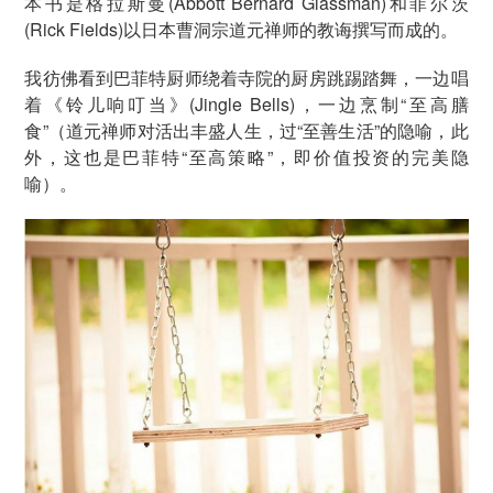
本书是格拉斯曼(Abbott Bernard Glassman)和菲尔茨
(Rick Fields)以日本曹洞宗道元禅师的教诲撰写而成的。
我彷佛看到巴菲特厨师绕着寺院的厨房跳踢踏舞，一边唱
着《铃儿响叮当》(Jingle Bells)，一边烹制“至高膳
食”（道元禅师对活出丰盛人生，过“至善生活”的隐喻，此
外，这也是巴菲特“至高策略”，即价值投资的完美隐
喻）。