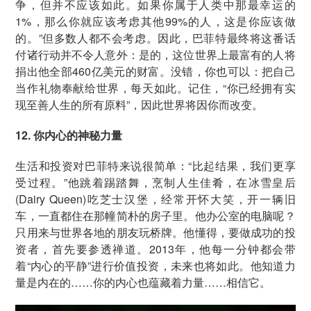
争，但并不应该如此。如果你属于人类中那最幸运的
1%，那么你就应该考虑其他99%的人，这是你应该做
的。”但多数人都不会考虑。因此，巴菲特最终将这番话
付诸行动并不令人意外：是的，这位世界上最富有的人将
捐出他全部460亿美元的财富。没错，你也可以：把自己
当作礼物奉献给世界，每天如此。记住，“你已经拥有实
现至善人生的所有原料”，因此世界将因你而改变。
12. 你内心的神秘力量
生活和投资对巴菲特来说很简单：“比起结果，我们更享
受过程。”他跳着踢踏舞，烹制人生佳肴，在冰雪皇后
(Dairy Queen)吃芝士汉堡，经常开怀大笑，开一辆旧
车，一直都住在那幢简朴的房子里。他办公室的电脑呢？
只用来与世界各地的朋友玩桥牌。他懂得，要做成功的投
资者，首先要参透禅道。2013年，他每一分钟都会带
着“内心的平静”进行价值投资，未来也将如此。他知道力
量是内在的……你的内心也蕴藏着力量……相信它。