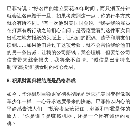
巴菲特说：“好名声的建立要花20年时间，而只消五分钟
就会让名声毁于一旦。如果考虑到这一点，你的行事方式
就会有所不同。”有一次他对美国国会说：“我要我的雇员
在打算有所行动之前扪心自问，是否愿意看到这件事次日
出现在地方报纸的头版上，让他们的配偶、孩子和朋友们
读到……如果他们通过了这项考验，就不会害怕我给他们
的另一条告诫：让我的公司赔钱，我会理解；但要给公司
信誉带来丝毫损失，我将毫不留情。”诚信是巴菲特烹
制“至高投资”膳食时的核心食材。
8. 积累财富归根结底是品格养成
如今，华尔街对巨额财富彻头彻尾的迷恋把美国变得像飙
车少年一样，一心寻求速度带来的快感。巴菲特以内心的
平静感告诫人们：“投资者应该记住，刺激和挥霍是你的
敌人。”你是谁？是赚钱机器，还是一个怀有诚信的灵
魂？