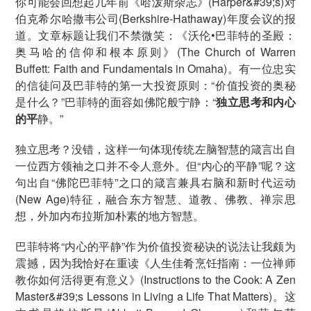
你可能会回想起几年前《哈泼斯杂志》(Harper&#39;s)对
伯克希尔哈撒韦公司(Berkshire-Hathaway)年度会议的报
道。文章标题让我们不禁微笑：《沃伦•巴菲特的圣殿：
奥马哈的信仰和根本原则》(The Church of Warren
Buffett: Faith and Fundamentals in Omaha)。有一位忠实
的信徒问及巴菲特的第一大投资原则：“价值投资的奥秘
是什么？”巴菲特的面容如佛陀般宁静：“
独立思考和内心
的平
静。”
独立思考？没错，这样一句体现传统左脑智慧的箴言出自
一位西方领袖之口并不令人意外。但“内心的平静”呢？这
句出自“佛陀巴菲特”之口的箴言兼具右脑和新时代运动
(New Age)特征，融合东方智慧、道教、佛教、禅宗思
想，外加内布拉斯加朴素的地方智慧。
巴菲特将“内心的平静”作为价值投资秘诀的说法让我颇为
震撼，因为我恰好在重读《人生佳肴烹饪指南：一位禅师
教你如何活得更有意义》(Instructions to the Cook: A Zen
Master&#39;s Lessons in Living a Life That Matters)。这