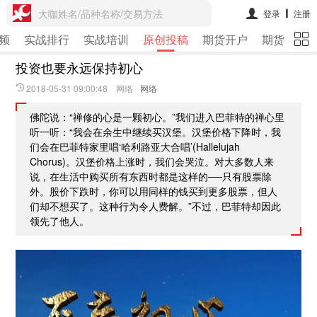
大咖姓名/品种名称/交易方法
登录
注册
频
实战排行
实战培训
原创投稿
期货开户
期货行情
投资也要永远保持初心
2018-05-31 09:00:48 网络
网络
佛陀说：“禅修的心是一颗初心。”我们进入巴菲特的禅心里
听一听：“我会在余生中继续买汉堡。汉堡价格下降时，我
们会在巴菲特家里唱‘哈利路亚大合唱’(Hallelujah
Chorus)。汉堡价格上涨时，我们会哭泣。对大多数人来
说，在生活中购买所有东西时都是这样的──只有股票除
外。股价下跌时，你可以用同样的钱买到更多股票，但人
们却不想买了。这种行为令人费解。”不过，巴菲特却因此
领先了他人。