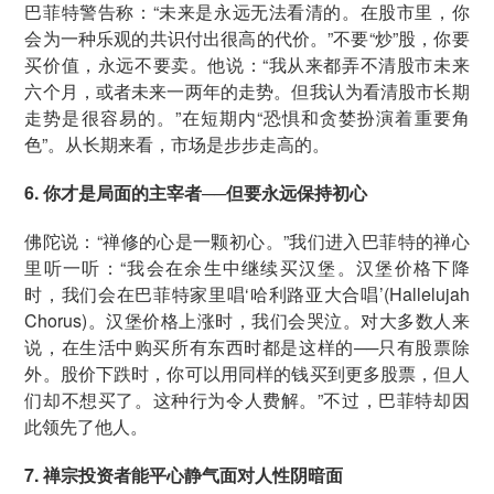
巴菲特警告称：“未来是永远无法看清的。在股市里，你
会为一种乐观的共识付出很高的代价。”不要“炒”股，你要
买价值，永远不要卖。他说：“我从来都弄不清股市未来
六个月，或者未来一两年的走势。但我认为看清股市长期
走势是很容易的。”在短期内“恐惧和贪婪扮演着重要角
色”。从长期来看，市场是步步走高的。
6. 你才是局面的主宰者──但要永远保持初心
佛陀说：“禅修的心是一颗初心。”我们进入巴菲特的禅心
里听一听：“我会在余生中继续买汉堡。汉堡价格下降
时，我们会在巴菲特家里唱‘哈利路亚大合唱’(Hallelujah
Chorus)。汉堡价格上涨时，我们会哭泣。对大多数人来
说，在生活中购买所有东西时都是这样的──只有股票除
外。股价下跌时，你可以用同样的钱买到更多股票，但人
们却不想买了。这种行为令人费解。”不过，巴菲特却因
此领先了他人。
7. 禅宗投资者能平心静气面对人性阴暗面