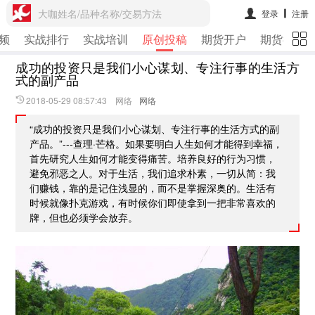
大咖姓名/品种名称/交易方法
登录
注册
频
实战排行
实战培训
原创投稿
期货开户
期货行情
成功的投资只是我们小心谋划、专注行事的生活方
式的副产品
2018-05-29 08:57:43 网络
网络
“成功的投资只是我们小心谋划、专注行事的生活方式的副
产品。”---查理·芒格。如果要明白人生如何才能得到幸福，
首先研究人生如何才能变得痛苦。培养良好的行为习惯，
避免邪恶之人。对于生活，我们追求朴素，一切从简：我
们赚钱，靠的是记住浅显的，而不是掌握深奥的。生活有
时候就像扑克游戏，有时候你们即使拿到一把非常喜欢的
牌，但也必须学会放弃。